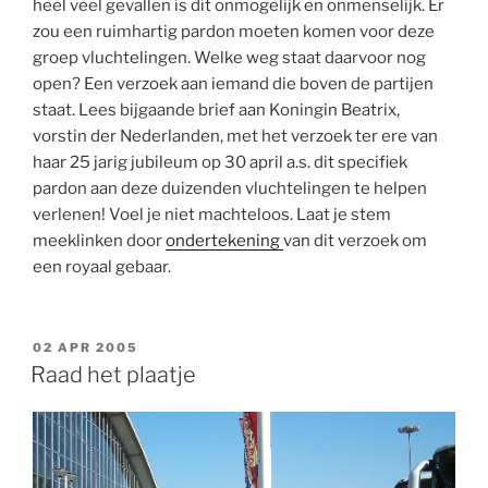
heel veel gevallen is dit onmogelijk en onmenselijk. Er
zou een ruimhartig pardon moeten komen voor deze
groep vluchtelingen. Welke weg staat daarvoor nog
open? Een verzoek aan iemand die boven de partijen
staat. Lees bijgaande brief aan Koningin Beatrix,
vorstin der Nederlanden, met het verzoek ter ere van
haar 25 jarig jubileum op 30 april a.s. dit specifiek
pardon aan deze duizenden vluchtelingen te helpen
verlenen! Voel je niet machteloos. Laat je stem
meeklinken door
ondertekening
van dit verzoek om
een royaal gebaar.
GEPLAATST
02 APR 2005
OP
Raad het plaatje