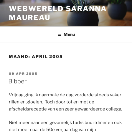
Ga
WEBWERELD SARANNA
naar
MAUREAU
de
inhoud
Menu
MAAND:
APRIL 2005
GEPLAATST
09 APR 2005
OP
Bibber
Vrijdag ging ik naarmate de dag vorderde steeds vaker
rillen en gloeien. Toch door tot en met de
afscheidsreceptie van een zeer gewaardeerde collega.
Niet meer naar een gezamelijk turks buurtdiner en ook
niet meer naar de 50e verjaardag van mijn