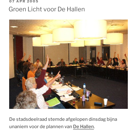
GEPLAATST
07 APR 2005
OP
Groen Licht voor De Hallen
De stadsdeelraad stemde afgelopen dinsdag bijna
unaniem voor de plannen van
De Hallen
.