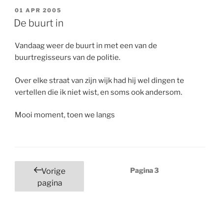
GEPLAATST
01 APR 2005
OP
De buurt in
Vandaag weer de buurt in met een van de
buurtregisseurs van de politie.
Over elke straat van zijn wijk had hij wel dingen te
vertellen die ik niet wist, en soms ook andersom.
Mooi moment, toen we langs
Berichten
Pagina
3
Vorige
paginering
pagina