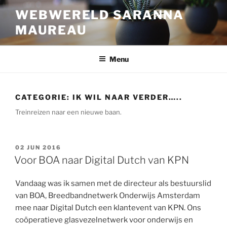
Ga
WEBWERELD SARANNA
naar
MAUREAU
de
inhoud
Menu
CATEGORIE:
IK WIL NAAR VERDER…..
Treinreizen naar een nieuwe baan.
GEPLAATST
02 JUN 2016
OP
Voor BOA naar Digital Dutch van KPN
Vandaag was ik samen met de directeur als bestuurslid
van BOA, Breedbandnetwerk Onderwijs Amsterdam
mee naar Digital Dutch een klantevent van KPN. Ons
coöperatieve glasvezelnetwerk voor onderwijs en