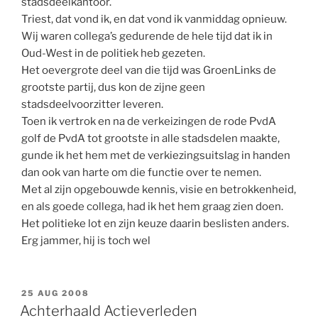
stadsdeelkantoor.
Triest, dat vond ik, en dat vond ik vanmiddag opnieuw.
Wij waren collega’s gedurende de hele tijd dat ik in
Oud-West in de politiek heb gezeten.
Het oevergrote deel van die tijd was GroenLinks de
grootste partij, dus kon de zijne geen
stadsdeelvoorzitter leveren.
Toen ik vertrok en na de verkeizingen de rode PvdA
golf de PvdA tot grootste in alle stadsdelen maakte,
gunde ik het hem met de verkiezingsuitslag in handen
dan ook van harte om die functie over te nemen.
Met al zijn opgebouwde kennis, visie en betrokkenheid,
en als goede collega, had ik het hem graag zien doen.
Het politieke lot en zijn keuze daarin beslisten anders.
Erg jammer, hij is toch wel
GEPLAATST
25 AUG 2008
OP
Achterhaald Actieverleden