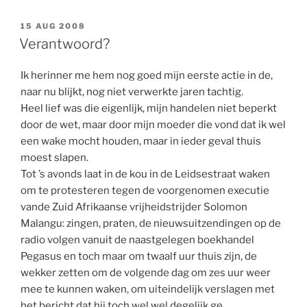
GEPLAATST
15 AUG 2008
OP
Verantwoord?
Ik herinner me hem nog goed mijn eerste actie in de,
naar nu blijkt, nog niet verwerkte jaren tachtig.
Heel lief was die eigenlijk, mijn handelen niet beperkt
door de wet, maar door mijn moeder die vond dat ik wel
een wake mocht houden, maar in ieder geval thuis
moest slapen.
Tot ’s avonds laat in de kou in de Leidsestraat waken
om te protesteren tegen de voorgenomen executie
vande Zuid Afrikaanse vrijheidstrijder Solomon
Malangu: zingen, praten, de nieuwsuitzendingen op de
radio volgen vanuit de naastgelegen boekhandel
Pegasus en toch maar om twaalf uur thuis zijn, de
wekker zetten om de volgende dag om zes uur weer
mee te kunnen waken, om uiteindelijk verslagen met
het bericht dat hij toch wel wel degelijk ge