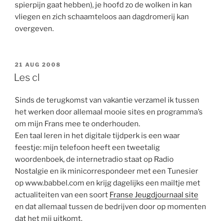
spierpijn gaat hebben), je hoofd zo de wolken in kan
vliegen en zich schaamteloos aan dagdromerij kan
overgeven.
GEPLAATST
21 AUG 2008
OP
Les cl
Sinds de terugkomst van vakantie verzamel ik tussen
het werken door allemaal mooie sites en programma’s
om mijn Frans mee te onderhouden.
Een taal leren in het digitale tijdperk is een waar
feestje: mijn telefoon heeft een tweetalig
woordenboek, de internetradio staat op Radio
Nostalgie en ik minicorrespondeer met een Tunesier
op www.babbel.com en krijg dagelijks een mailtje met
actualiteiten van een soort
Franse Jeugdjournaal site
en dat allemaal tussen de bedrijven door op momenten
dat het mij uitkomt.