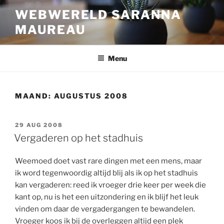
Ga
WEBWERELD SARANNA
naar
MAUREAU
de
inhoud
Menu
MAAND:
AUGUSTUS 2008
GEPLAATST
29 AUG 2008
OP
Vergaderen op het stadhuis
Weemoed doet vast rare dingen met een mens, maar
ik word tegenwoordig altijd blij als ik op het stadhuis
kan vergaderen: reed ik vroeger drie keer per week die
kant op, nu is het een uitzondering en ik blijf het leuk
vinden om daar de vergadergangen te bewandelen.
Vroeger koos ik bij de overleggen altijd een plek