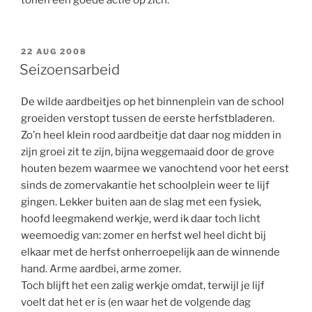
tonen een goede actie op zich.
GEPLAATST
22 AUG 2008
OP
Seizoensarbeid
De wilde aardbeitjes op het binnenplein van de school
groeiden verstopt tussen de eerste herfstbladeren.
Zo’n heel klein rood aardbeitje dat daar nog midden in
zijn groei zit te zijn, bijna weggemaaid door de grove
houten bezem waarmee we vanochtend voor het eerst
sinds de zomervakantie het schoolplein weer te lijf
gingen. Lekker buiten aan de slag met een fysiek,
hoofd leegmakend werkje, werd ik daar toch licht
weemoedig van: zomer en herfst wel heel dicht bij
elkaar met de herfst onherroepelijk aan de winnende
hand. Arme aardbei, arme zomer.
Toch blijft het een zalig werkje omdat, terwijl je lijf
voelt dat het er is (en waar het de volgende dag