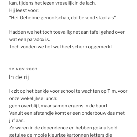
kan, tijdens het lezen vreselijk in de lach.
Hij leest voor:
“Het Geheime genootschap, dat bekend staat als”….
Hadden we het toch toevallig net aan tafel gehad over
wat een paradox is.
Toch vonden we het wel heel scherp opgemerkt.
GEPLAATST
22 NOV 2007
OP
In de rij
Ik zit op het bankje voor school te wachten op Tim, voor
onze wekelijkse lunch:
geen overblijf, maar samen ergens in de buurt.
Vanuit een afstandje komt er een onderbouwklas met
juf aan.
Ze waren in de dependence en hebben geknutseld,
getuige de mooie kleurige kartonnen letters die