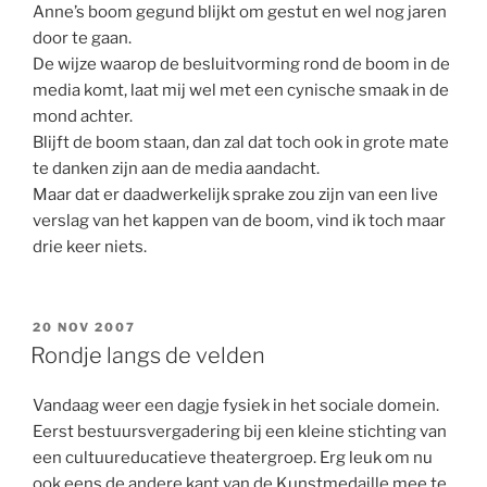
Anne’s boom gegund blijkt om gestut en wel nog jaren
door te gaan.
De wijze waarop de besluitvorming rond de boom in de
media komt, laat mij wel met een cynische smaak in de
mond achter.
Blijft de boom staan, dan zal dat toch ook in grote mate
te danken zijn aan de media aandacht.
Maar dat er daadwerkelijk sprake zou zijn van een live
verslag van het kappen van de boom, vind ik toch maar
drie keer niets.
GEPLAATST
20 NOV 2007
OP
Rondje langs de velden
Vandaag weer een dagje fysiek in het sociale domein.
Eerst bestuursvergadering bij een kleine stichting van
een cultuureducatieve theatergroep. Erg leuk om nu
ook eens de andere kant van de Kunstmedaille mee te