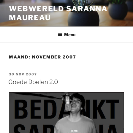
Ga
WEBWERELD SARANNA
naar
MAUREAU
de
inhoud
Menu
MAAND:
NOVEMBER 2007
GEPLAATST
30 NOV 2007
OP
Goede Doelen 2.0