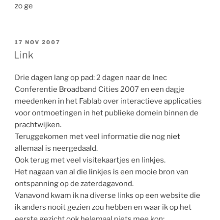
zo ge
GEPLAATST
17 NOV 2007
OP
Link
Drie dagen lang op pad: 2 dagen naar de Inec
Conferentie Broadband Cities 2007 en een dagje
meedenken in het Fablab over interactieve applicaties
voor ontmoetingen in het publieke domein binnen de
prachtwijken.
Teruggekomen met veel informatie die nog niet
allemaal is neergedaald.
Ook terug met veel visitekaartjes en linkjes.
Het nagaan van al die linkjes is een mooie bron van
ontspanning op de zaterdagavond.
Vanavond kwam ik na diverse links op een website die
ik anders nooit gezien zou hebben en waar ik op het
eerste gezicht ook helemaal niets mee kon: