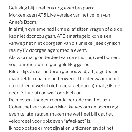
Gelukkig blijft het ons nog even bespaard.
Morgen geen AT5 Live verslag van het vellen van
Anne’s Boom.
In al mijn cynisme had ik me al af zitten vragen of als de
kap niet door zou gaan, AT5 smartegeld kon eisen
vanweg het niet doorgaan van dit unieke (lees cynisch
realityTV doorgeslagen) media event.
Als voormalig onderdeel van de stuurlui, (veel bomen,
veel emotie, sommigen gelukkig gered -
Bilderdijkstraat- anderen gesneuveld, altijd gedoe en
maar zelden naar de buitenwereld helder waarom het
nu toch echt wel of niet moest gebeuren), matig ik me
geen “stuurlui aan wal” oordeel aan.
De massaal toegestroomde pers, de mailtjes aan
Cohen, het verzoek van Marijke Vos om de boom nog
even te laten staan, maken me wel heel blij dat het
veloordeel voorlopig even “afgekapt” is.
Ik hoop dat ze er met zijn allen uitkomen en dat het