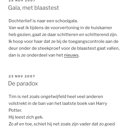
GEPLAATST
25 NOV 2007
OP
Gala, met blaastest
Dochterlief is naar een schoolgala.
Van wat ik tijdens de voorvertoning in de huiskamer
heb gezien, gaat ze daar schitteren en schitterend zijn.
Ik hoop voor haar dat ze bij de toegangscontrole aan de
deur onder de steekproef voor de blaastest gaat vallen,
dan is ze onderdeel van het
nieuws
.
GEPLAATST
23 NOV 2007
OP
De paradox
Tim is net zoals ongetwijfeld heel veel anderen
volstrekt in de ban van het laatste boek van Harry
Potter.
Hij leest zich gek.
Zo af en toe, schiet hij net zoals zijn vader dat zo goed