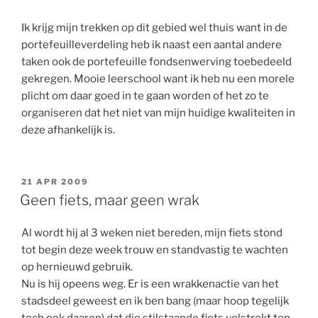
Ik krijg mijn trekken op dit gebied wel thuis want in de
portefeuilleverdeling heb ik naast een aantal andere
taken ook de portefeuille fondsenwerving toebedeeld
gekregen. Mooie leerschool want ik heb nu een morele
plicht om daar goed in te gaan worden of het zo te
organiseren dat het niet van mijn huidige kwaliteiten in
deze afhankelijk is.
GEPLAATST
21 APR 2009
OP
Geen fiets, maar geen wrak
Al wordt hij al 3 weken niet bereden, mijn fiets stond
tot begin deze week trouw en standvastig te wachten
op hernieuwd gebruik.
Nu is hij opeens weg. Er is een wrakkenactie van het
stadsdeel geweest en ik ben bang (maar hoop tegelijk
toch ook daarop) dat die stilstaande fiets volstrekt ten