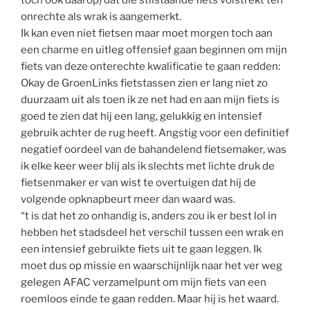
onrechte als wrak is aangemerkt.
Ik kan even niet fietsen maar moet morgen toch aan
een charme en uitleg offensief gaan beginnen om mijn
fiets van deze onterechte kwalificatie te gaan redden:
Okay de GroenLinks fietstassen zien er lang niet zo
duurzaam uit als toen ik ze net had en aan mijn fiets is
goed te zien dat hij een lang, gelukkig en intensief
gebruik achter de rug heeft. Angstig voor een definitief
negatief oordeel van de bahandelend fietsemaker, was
ik elke keer weer blij als ik slechts met lichte druk de
fietsenmaker er van wist te overtuigen dat hij de
volgende opknapbeurt meer dan waard was.
“t is dat het zo onhandig is, anders zou ik er best lol in
hebben het stadsdeel het verschil tussen een wrak en
een intensief gebruikte fiets uit te gaan leggen. Ik
moet dus op missie en waarschijnlijk naar het ver weg
gelegen AFAC verzamelpunt om mijn fiets van een
roemloos einde te gaan redden. Maar hij is het waard.