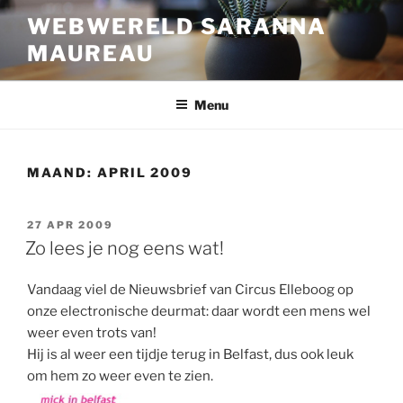
Ga
WEBWERELD SARANNA
naar
MAUREAU
de
inhoud
Menu
MAAND:
APRIL 2009
GEPLAATST
27 APR 2009
OP
Zo lees je nog eens wat!
Vandaag viel de Nieuwsbrief van Circus Elleboog op
onze electronische deurmat: daar wordt een mens wel
weer even trots van!
Hij is al weer een tijdje terug in Belfast, dus ook leuk
om hem zo weer even te zien.