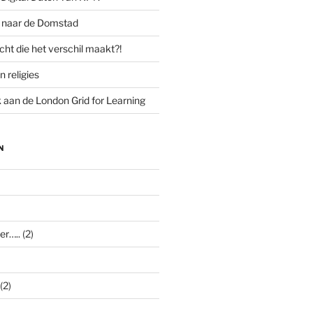
g naar de Domstad
cht die het verschil maakt?!
n religies
aan de London Grid for Learning
N
er…..
(2)
(2)