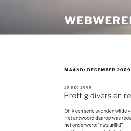
Ga
naar
WEBWERE
de
inhoud
MAAND:
DECEMBER 2009
GEPLAATST
15 DEC 2009
OP
Prettig divers en re
Of ik een serie avonden wilde 
Het antwoord daarop was redel
het onderwerp: “natuurlijk!”