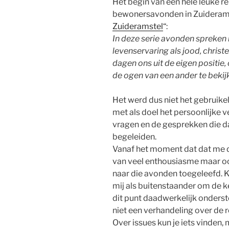
Het begin van een hele leuke re
bewonersavonden in Zuiderams
Zuideramstel
“:
In deze serie avonden spreken 
levenservaring als jood, christe
dagen ons uit de eigen positie,
de ogen van een ander te bekij
Het werd dus niet het gebruike
met als doel het persoonlijke v
vragen en de gesprekken die da
begeleiden.
Vanaf het moment dat dat me d
van veel enthousiasme maar o
naar die avonden toegeleefd. Ka
mij als buitenstaander om de ke
dit punt daadwerkelijk onderst
niet een verhandeling over de re
Over issues kun je iets vinden,