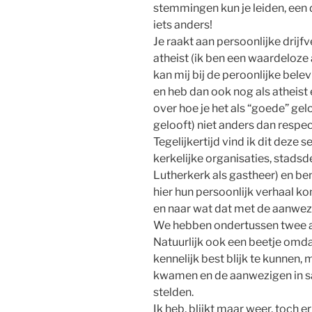
stemmingen kun je leiden, een d
iets anders!
Je raakt aan persoonlijke drijfv
atheist (ik ben een waardeloze
kan mij bij de peroonlijke belev
en heb dan ook nog als atheist 
over hoe je het als “goede” ge
gelooft) niet anders dan respe
Tegelijkertijd vind ik dit deze s
kerkelijke organisaties, stadsd
Lutherkerk als gastheer) en be
hier hun persoonlijk verhaal ko
en naar wat dat met de aanwez
We hebben ondertussen twee av
Natuurlijk ook een beetje omdat 
kennelijk best blijk te kunnen
kwamen en de aanwezigen in s
stelden.
Ik heb, blijkt maar weer, toch e