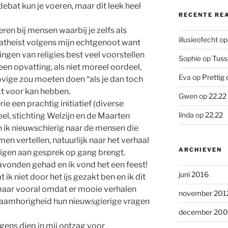
ebat kun je voeren, maar dit leek heel
RECENTE RE
eren bij mensen waarbij je zelfs als
illusieofecht
o
 atheist volgens mijn echtgenoot want
ingen van religies best veel voorstellen
Sophie
op
Tuss
een opvatting, als niet moreel oordeel,
Eva
op
Prettig 
lovige zou moeten doen “als je dan toch
ct voor kan hebben.
Gwen
op
22.22
erie een prachtig initiatief (diverse
linda
op
22.22
eel, stichting Welzijn en de Maarten
n ik nieuwschierig naar de mensen die
men vertellen, natuurlijk naar het verhaal
ARCHIEVEN
igen aan gesprek op gang brengt.
onden gehad en ik vond het een feest!
juni 2016
ik niet door het ijs gezakt ben en ik dit
, maar vooral omdat er mooie verhalen
november 201
aamhorigheid hun nieuwsgierige vragen
december 20
rgens diep in mij ontzag voor