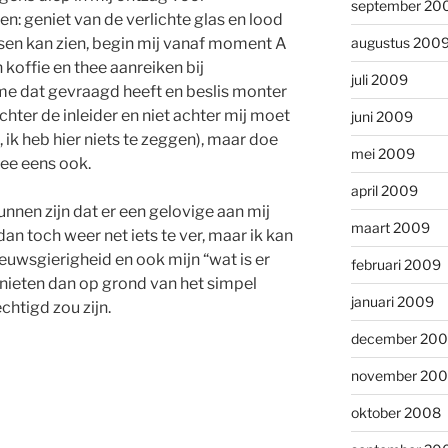
september 20
n: geniet van de verlichte glas en lood
etsen kan zien, begin mij vanaf moment A
augustus 200
 koffie en thee aanreiken bij
juli 2009
me dat gevraagd heeft en beslis monter
hter de inleider en niet achter mij moet
juni 2009
 ik heb hier niets te zeggen), maar doe
mei 2009
mee eens ook.
april 2009
nnen zijn dat er een gelovige aan mij
maart 2009
an toch weer net iets te ver, maar ik kan
ieuwsgierigheid en ook mijn “wat is er
februari 2009
nieten dan op grond van het simpel
januari 2009
chtigd zou zijn.
december 20
november 20
oktober 2008