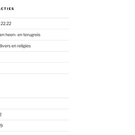
ACTIES
p
22.22
en heen- en terugreis
divers en religies
2
09