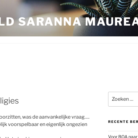
LD SARANNA MAURE
Zoeken
ligies
naar:
voorzitten, was de aanvankelijke vraag….
RECENTE BE
ijk voorspelbaar en eigenlijk ongezien
Voor BOA naar 