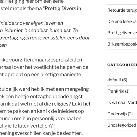
is: Het ging hier om een serie
tel met als thema “
Prettig Divers in
Retourtje teru
Die ene leerkra
inleiders over eigen leven en
n, islamiet, boeddhist, humanist. Ze
Prettig divers e
 overtuigingen en levensstijlen eens door
Bliksembezoek 
ken.
lijke voorzitten, maar gespreksleiden
CATEGORIEË
erhaal over het voetlicht te helpen en de
t oproept op een prettige manier te
default
(6)
uidelijk werd heb ik met een mengeling
Frankrijk
(1)
ok een beetje ontzaghebbende angst
Ik wil naar Verd
n ik dat wel met al die religies? Lukt het
rn te pakken en kan ik de inleiders op
Onderwijs
(2)
eunen om hun persoonlijk verhaal en
Uncategorized
ligie te laten vertellen?
 meningsverschillen kan je beslechten,