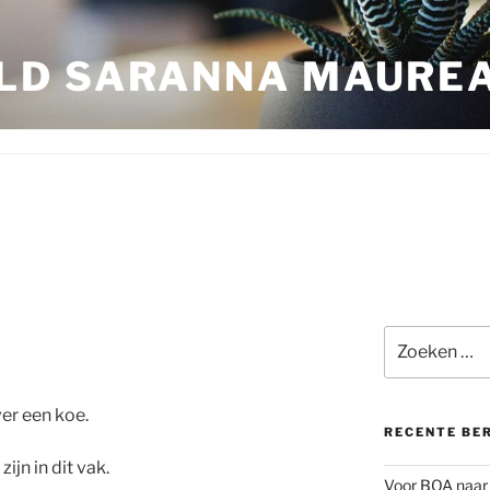
LD SARANNA MAURE
Zoeken
naar:
er een koe.
RECENTE BE
ijn in dit vak.
Voor BOA naar 