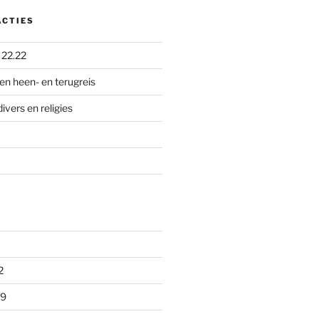
ACTIES
p
22.22
en heen- en terugreis
divers en religies
2
09