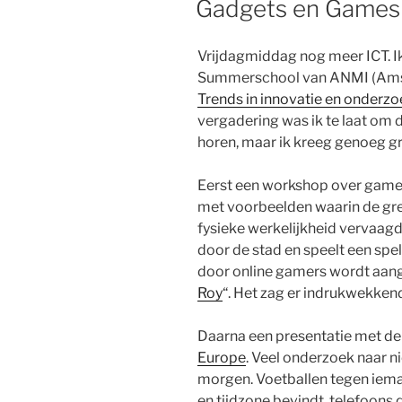
Gadgets en Games
Vrijdagmiddag nog meer ICT. Ik
Summerschool van ANMI (Amst
Trends in innovatie en onderzo
vergadering was ik te laat om 
horen, maar ik kreeg genoeg g
Eerst een workshop over gam
met voorbeelden waarin de gren
fysieke werkelijkheid vervaagd
door de stad en speelt een spel 
door online gamers wordt aange
Roy
“. Het zag er indrukwekkend 
Daarna een presentatie met de 
Europe
. Veel onderzoek naar 
morgen. Voetballen tegen ieman
en tijdzone bevindt, telefoons 