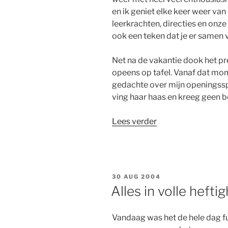
en ik geniet elke keer weer va
leerkrachten, directies en onz
ook een teken dat je er samen v
Net na de vakantie dook het pre
opeens op tafel. Vanaf dat mom
gedachte over mijn opening
ving haar haas en kreeg geen b
“Boeh”
Lees verder
GEPLAATST
30 AUG 2004
OP
Alles in volle heft
Vandaag was het de hele dag fu