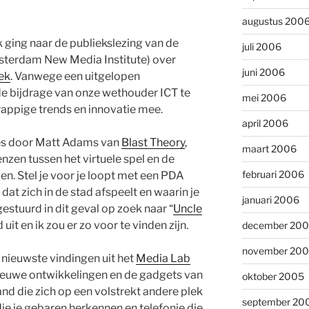
augustus 200
 ging naar de publiekslezing van de
juli 2006
erdam New Media Institute) over
juni 2006
ek
. Vanwege een uitgelopen
de bijdrage van onze wethouder ICT te
mei 2006
rappige trends en innovatie mee.
april 2006
es door Matt Adams van
Blast Theory
,
maart 2006
zen tussen het virtuele spel en de
februari 2006
en. Stel je voor je loopt met een PDA
dat zich in de stad afspeelt en waarin je
januari 2006
stuurd in dit geval op zoek naar “
Uncle
uit en ik zou er zo voor te vinden zijn.
december 20
november 20
nieuwste vindingen uit het
Media Lab
nieuwe ontwikkelingen en de gadgets van
oktober 2005
d die zich op een volstrekt andere plek
september 20
die je gebaren herkennen en telefonie die