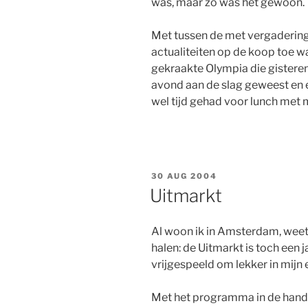
was, maar zo was het gewoon.
Met tussen de met vergaderin
actualiteiten op de koop toe w
gekraakte Olympia die gisteren 
avond aan de slag geweest en ei
wel tijd gehad voor lunch met m
GEPLAATST
30 AUG 2004
OP
Uitmarkt
Al woon ik in Amsterdam, weet i
halen: de Uitmarkt is toch een j
vrijgespeeld om lekker in mijn 
Met het programma in de hand z