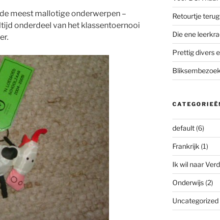
 de meest mallotige onderwerpen –
Retourtje teru
tijd onderdeel van het klassentoernooi
Die ene leerkra
er.
Prettig divers e
Bliksembezoek 
CATEGORIEË
default
(6)
Frankrijk
(1)
Ik wil naar Verd
Onderwijs
(2)
Uncategorized