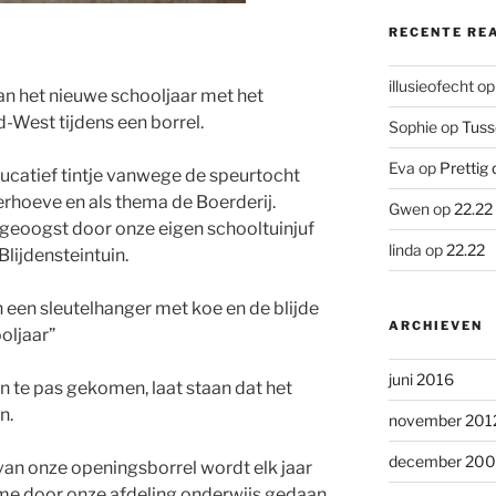
RECENTE RE
illusieofecht
o
an het nieuwe schooljaar met het
-West tijdens een borrel.
Sophie
op
Tuss
Eva
op
Prettig 
ducatief tintje vanwege de speurtocht
rhoeve en als thema de Boerderij.
Gwen
op
22.22
geoogst door onze eigen schooltuinjuf
linda
op
22.22
lijdensteintuin.
een sleutelhanger met koe en de blijde
ARCHIEVEN
oljaar”
juni 2016
 te pas gekomen, laat staan dat het
n.
november 201
december 20
van onze openingsborrel wordt elk jaar
me door onze afdeling onderwijs gedaan