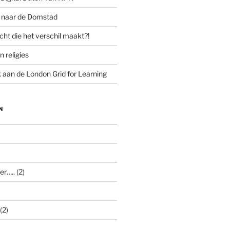
g naar de Domstad
cht die het verschil maakt?!
n religies
aan de London Grid for Learning
N
er…..
(2)
(2)