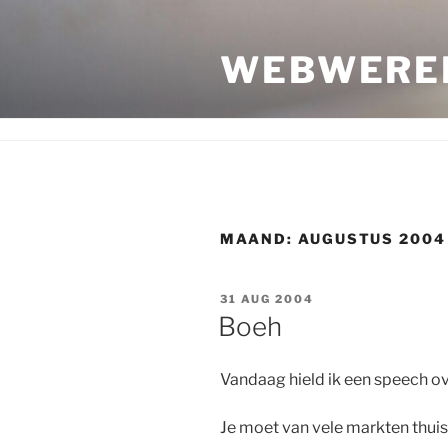
Ga
naar
WEBWERE
de
inhoud
MAAND:
AUGUSTUS 2004
GEPLAATST
31 AUG 2004
OP
Boeh
Vandaag hield ik een speech ov
Je moet van vele markten thuis z