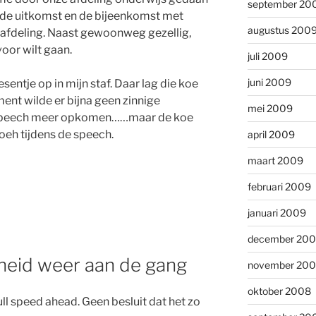
september 20
n de uitkomst en de bijeenkomst met
augustus 200
e afdeling. Naast gewoonweg gezellig,
oor wilt gaan.
juli 2009
juni 2009
sentje op in mijn staf. Daar lag die koe
ent wilde er bijna geen zinnige
mei 2009
sspeech meer opkomen……maar de koe
oeh tijdens de speech.
april 2009
maart 2009
februari 2009
januari 2009
december 20
igheid weer aan de gang
november 20
oktober 2008
ll speed ahead. Geen besluit dat het zo