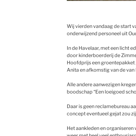
Wij vierden vandaag de start v
onderwijzend personeel uit Oud
In de Havelaar, met een licht e
door kinderboerderij de Zimme
Hoofdprijs een groentepakket 
Anita en afkomstig van de van B
Alle andere aanwezigen kregen 
boodschap “Een loeigoed scho
Daar is geen reclamebureau aan
concept eventueel gejat zou zij
Het aankleden en organiseren 
weer met heel veel enthousias