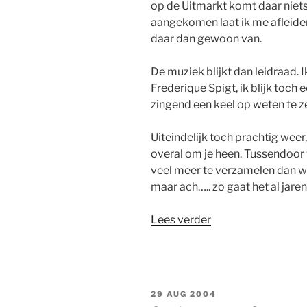
op de Uitmarkt komt daar niet
aangekomen laat ik me afleiden
daar dan gewoon van.
De muziek blijkt dan leidraad.
Frederique Spigt, ik blijk toch
zingend een keel op weten te z
Uiteindelijk toch prachtig weer
overal om je heen. Tussendoor
veel meer te verzamelen dan waa
maar ach….. zo gaat het al jare
“Uitmarkt”
Lees verder
GEPLAATST
29 AUG 2004
OP