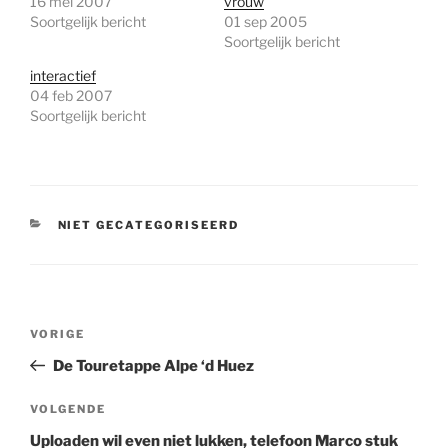
16 mei 2007
vrouw
Soortgelijk bericht
01 sep 2005
Soortgelijk bericht
interactief
04 feb 2007
Soortgelijk bericht
CATEGORIEËN
NIET GECATEGORISEERD
Bericht
Vorig
VORIGE
navigatie
bericht
De Touretappe Alpe ‘d Huez
Volgend
VOLGENDE
bericht
Uploaden wil even niet lukken, telefoon Marco stuk