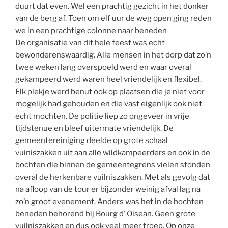
duurt dat even. Wel een prachtig gezicht in het donker
van de berg af. Toen om elf uur de weg open ging reden
we in een prachtige colonne naar beneden
De organisatie van dit hele feest was echt
bewonderenswaardig. Alle mensen in het dorp dat zo’n
twee weken lang overspoeld werd en waar overal
gekampeerd werd waren heel vriendelijk en flexibel.
Elk plekje werd benut ook op plaatsen die je niet voor
mogelijk had gehouden en die vast eigenlijk ook niet
echt mochten. De politie liep zo ongeveer in vrije
tijdstenue en bleef uitermate vriendelijk. De
gemeentereiniging deelde op grote schaal
vuiniszakken uit aan alle wildkampeerders en ook in de
bochten die binnen de gemeentegrens vielen stonden
overal de herkenbare vuilniszakken. Met als gevolg dat
na afloop van de tour er bijzonder weinig afval lag na
zo’n groot evenement. Anders was het in de bochten
beneden behorend bij Bourg d’ Oisean. Geen grote
vuilniszakken en dus ook veel meer troep. Op onze