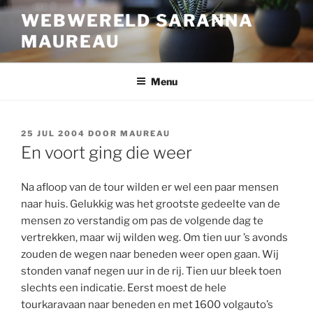
Ga
WEBWERELD SARANNA
naar
MAUREAU
de
inhoud
Menu
GEPLAATST
25 JUL 2004
DOOR
MAUREAU
OP
En voort ging die weer
Na afloop van de tour wilden er wel een paar mensen
naar huis. Gelukkig was het grootste gedeelte van de
mensen zo verstandig om pas de volgende dag te
vertrekken, maar wij wilden weg. Om tien uur ’s avonds
zouden de wegen naar beneden weer open gaan. Wij
stonden vanaf negen uur in de rij. Tien uur bleek toen
slechts een indicatie. Eerst moest de hele
tourkaravaan naar beneden en met 1600 volgauto’s