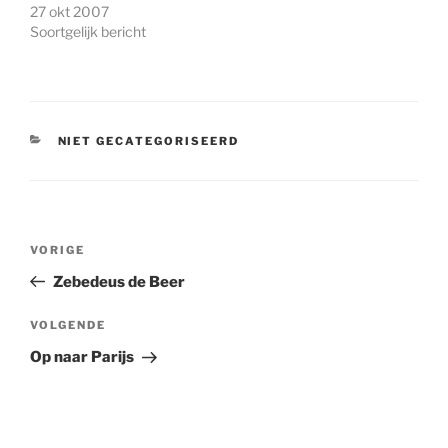
27 okt 2007
Soortgelijk bericht
CATEGORIEËN
NIET GECATEGORISEERD
Bericht
Vorig
VORIGE
navigatie
bericht
Zebedeus de Beer
Volgend
VOLGENDE
bericht
Op naar Parijs