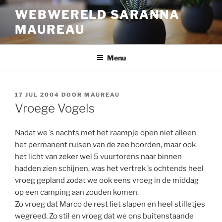
Ga
WEBWERELD SARANNA
naar
MAUREAU
de
inhoud
Menu
GEPLAATST
17 JUL 2004
DOOR
MAUREAU
OP
Vroege Vogels
Nadat we ’s nachts met het raampje open niet alleen
het permanent ruisen van de zee hoorden, maar ook
het licht van zeker wel 5 vuurtorens naar binnen
hadden zien schijnen, was het vertrek ’s ochtends heel
vroeg gepland zodat we ook eens vroeg in de middag
op een camping aan zouden komen.
Zo vroeg dat Marco de rest liet slapen en heel stilletjes
wegreed. Zo stil en vroeg dat we ons buitenstaande