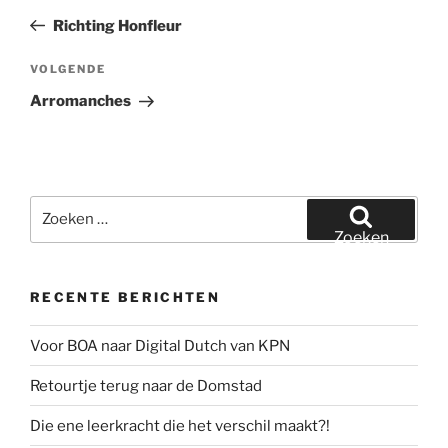
navigatie
bericht
Richting Honfleur
Volgend
VOLGENDE
bericht
Arromanches
Zoeken
naar:
Zoeken
RECENTE BERICHTEN
Voor BOA naar Digital Dutch van KPN
Retourtje terug naar de Domstad
Die ene leerkracht die het verschil maakt?!