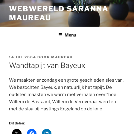
Ga
WEBWERELD SARANNA
naar
MAUREAU
de
inhoud
Menu
GEPLAATST
14 JUL 2004
DOOR
MAUREAU
OP
Wandtapijt van Bayeux
We maakten er zondag een grote geschiedenisles van.
We bezochten Bayeux, en natuurlijk het tapijt. De
oudsten maakten we warm met verhalen over “hoe
Willem de Bastaard, Willem de Veroveraar werd en
met de slag bij Hastings Engeland op de knie
Dit delen: