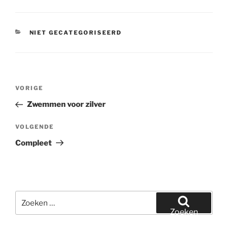
CATEGORIEËN
NIET GECATEGORISEERD
Bericht
Vorig
VORIGE
navigatie
bericht
Zwemmen voor zilver
Volgend
VOLGENDE
bericht
Compleet
Zoeken
naar:
Zoeken