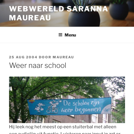
Ga
WEBWERELD SARANNA
naar
MAUREAU
de
inhoud
Menu
GEPLAATST
25 AUG 2004
DOOR
MAUREAU
OP
Weer naar school
Hij leek nog het meest op een stuiterbal met alleen