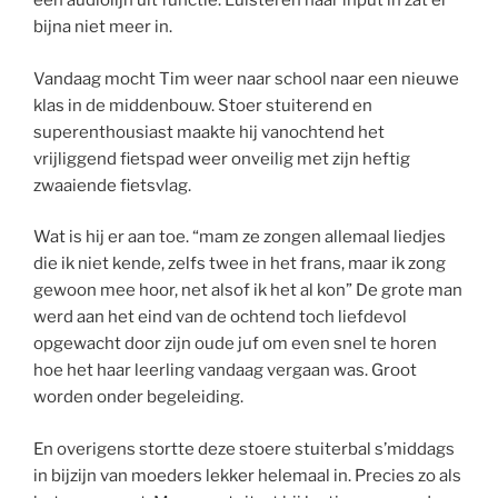
een audiolijn uit functie. Luisteren naar input in zat er
bijna niet meer in.
Vandaag mocht Tim weer naar school naar een nieuwe
klas in de middenbouw. Stoer stuiterend en
superenthousiast maakte hij vanochtend het
vrijliggend fietspad weer onveilig met zijn heftig
zwaaiende fietsvlag.
Wat is hij er aan toe. “mam ze zongen allemaal liedjes
die ik niet kende, zelfs twee in het frans, maar ik zong
gewoon mee hoor, net alsof ik het al kon” De grote man
werd aan het eind van de ochtend toch liefdevol
opgewacht door zijn oude juf om even snel te horen
hoe het haar leerling vandaag vergaan was. Groot
worden onder begeleiding.
En overigens stortte deze stoere stuiterbal s’middags
in bijzijn van moeders lekker helemaal in. Precies zo als