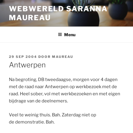
Ga
WEBWERELD SARANNA
naar
MAUREAU
de
inhoud
Menu
GEPLAATST
29 SEP 2004
DOOR
MAUREAU
OP
Antwerpen
Na begroting, DB tweedaagse, morgen voor 4 dagen
met de raad naar Antwerpen op werkbezoek met de
raad. Heel sober, vol met werkbezoeken en met eigen
bijdrage van de deelnemers.
Veel te weinig thuis. Bah. Zaterdag niet op
de demonstratie. Bah.