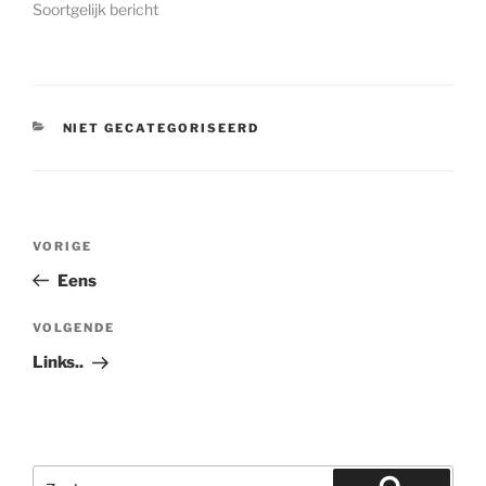
Soortgelijk bericht
CATEGORIEËN
NIET GECATEGORISEERD
Bericht
Vorig
VORIGE
navigatie
bericht
Eens
Volgend
VOLGENDE
bericht
Links..
Zoeken