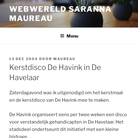
Ga
WEBWERELD SARANNA
naar
MAUREAU
de
inhoud
Menu
GEPLAATST
13 DEC 2004
DOOR
MAUREAU
OP
Kerstdisco De Havink in De
Havelaar
Zaterdagavond was ik uitgenodigd om het kerstmaal
en de kerstdisco van De Havink mee te maken.
De Havink organiseert eens per twee weken een disco
voor verstandelijk gehandicapten in De Havelaar. Het
stadsdeel ondertseunt dit initiatief met een kleine
bijdrage.