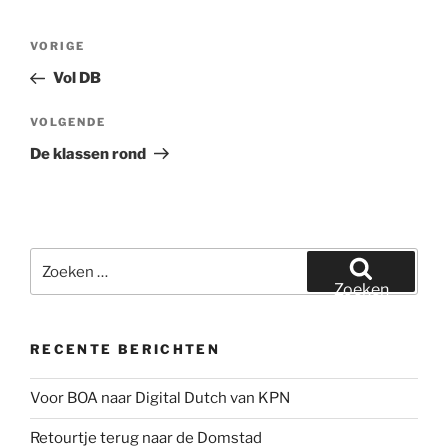
Bericht
Vorig
VORIGE
navigatie
bericht
Vol DB
Volgend
VOLGENDE
bericht
De klassen rond
Zoeken
naar:
Zoeken
RECENTE BERICHTEN
Voor BOA naar Digital Dutch van KPN
Retourtje terug naar de Domstad