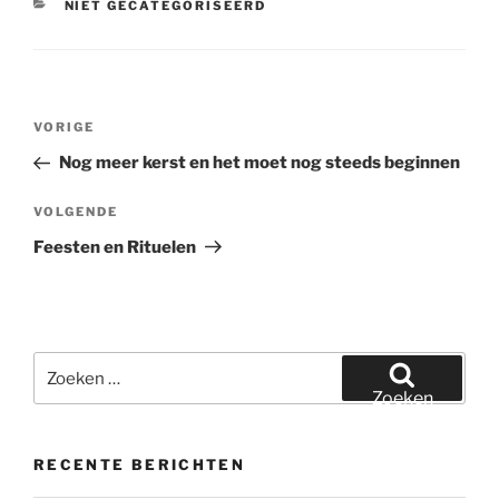
CATEGORIEËN
NIET GECATEGORISEERD
Bericht
Vorig
VORIGE
navigatie
bericht
Nog meer kerst en het moet nog steeds beginnen
Volgend
VOLGENDE
bericht
Feesten en Rituelen
Zoeken
naar:
Zoeken
RECENTE BERICHTEN