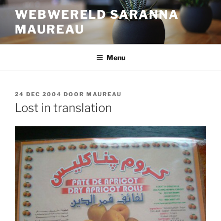
Ga
WEBWERELD SARANNA
naar
MAUREAU
de
inhoud
Menu
GEPLAATST
24 DEC 2004
DOOR
MAUREAU
OP
Lost in translation