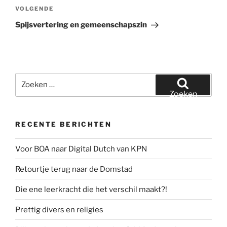
Volgend
VOLGENDE
bericht
Spijsvertering en gemeenschapszin
Zoeken
naar:
Zoeken
RECENTE BERICHTEN
Voor BOA naar Digital Dutch van KPN
Retourtje terug naar de Domstad
Die ene leerkracht die het verschil maakt?!
Prettig divers en religies