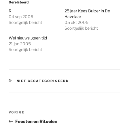
Gerelateerd
R.
25 jaar Kees Buizer in De
04 sep 2006
Havelaar
Soortgelijk bericht
05 okt 2005
Soortgelijk bericht
Wel nieuws, geen tijd
21 jan 2005
Soortgelijk bericht
CATEGORIEËN
NIET GECATEGORISEERD
Bericht
Vorig
VORIGE
navigatie
bericht
Feesten en Rituelen