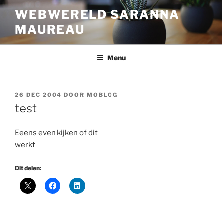
Ga
WEBWERELD SARANNA
naar
MAUREAU
de
inhoud
Menu
GEPLAATST
26 DEC 2004
DOOR
MOBLOG
OP
test
Eeens even kijken of dit
werkt
Dit delen: