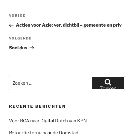
Bericht
Vorig
VORIGE
navigatie
bericht
Acties voor Azie: ver, dichtbij – gemeente en priv
Volgend
VOLGENDE
bericht
Snel dus
Zoeken
naar:
Zoeken
RECENTE BERICHTEN
Voor BOA naar Digital Dutch van KPN
Retourtje terug naar de Domstad