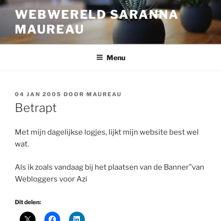
Ga
WEBWERELD SARANNA
naar
MAUREAU
de
inhoud
Menu
GEPLAATST
04 JAN 2005
DOOR
MAUREAU
OP
Betrapt
Met mijn dagelijkse logjes, lijkt mijn website best wel
wat.
Als ik zoals vandaag bij het plaatsen van de Banner”van
Webloggers voor Azi
Dit delen: