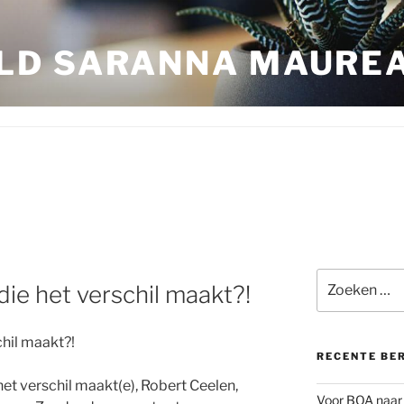
LD SARANNA MAURE
Zoeken
die het verschil maakt?!
naar:
chil maakt?!
RECENTE BE
et verschil maakt(e), Robert Ceelen,
Voor BOA naar 