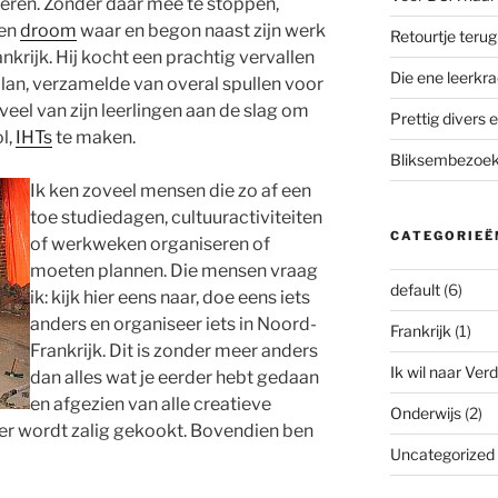
ongeren. Zonder daar mee te stoppen,
gen
droom
waar en begon naast zijn werk
Retourtje teru
krijk. Hij kocht een prachtig vervallen
Die ene leerkra
lan, verzamelde van overal spullen voor
eel van zijn leerlingen aan de slag om
Prettig divers e
l,
IHTs
te maken.
Bliksembezoek 
Ik ken zoveel mensen die zo af een
toe studiedagen, cultuuractiviteiten
CATEGORIEË
of werkweken organiseren of
moeten plannen. Die mensen vraag
default
(6)
ik: kijk hier eens naar, doe eens iets
anders en organiseer iets in Noord-
Frankrijk
(1)
Frankrijk. Dit is zonder meer anders
Ik wil naar Verd
dan alles wat je eerder hebt gedaan
en afgezien van alle creatieve
Onderwijs
(2)
 er wordt zalig gekookt. Bovendien ben
Uncategorized