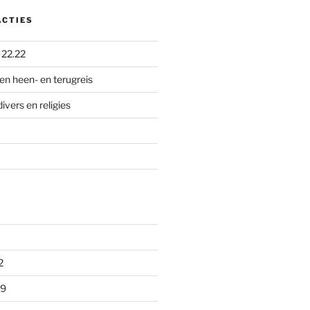
ACTIES
p
22.22
en heen- en terugreis
divers en religies
2
09