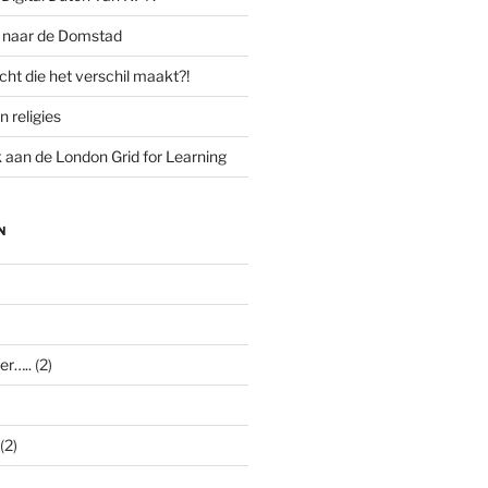
g naar de Domstad
cht die het verschil maakt?!
n religies
aan de London Grid for Learning
N
er…..
(2)
(2)