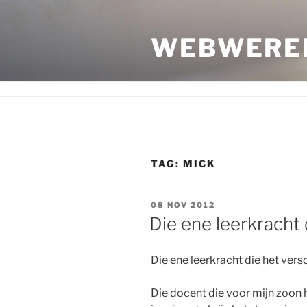
Ga
naar
WEBWERE
de
inhoud
TAG:
MICK
GEPLAATST
08 NOV 2012
OP
Die ene leerkracht 
Die ene leerkracht die het vers
Die docent die voor mijn zoon h