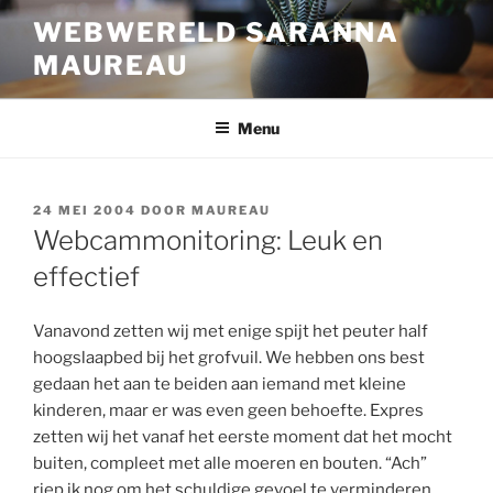
Ga
WEBWERELD SARANNA
naar
MAUREAU
de
inhoud
Menu
GEPLAATST
24 MEI 2004
DOOR
MAUREAU
OP
Webcammonitoring: Leuk en
effectief
Vanavond zetten wij met enige spijt het peuter half
hoogslaapbed bij het grofvuil. We hebben ons best
gedaan het aan te beiden aan iemand met kleine
kinderen, maar er was even geen behoefte. Expres
zetten wij het vanaf het eerste moment dat het mocht
buiten, compleet met alle moeren en bouten. “Ach”
riep ik nog om het schuldige gevoel te verminderen