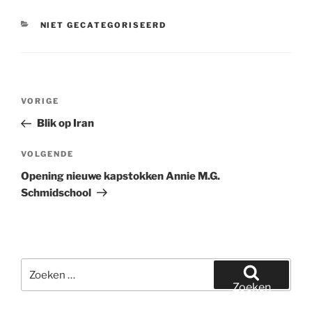
CATEGORIEËN
NIET GECATEGORISEERD
Bericht
Vorig
VORIGE
navigatie
bericht
Blik op Iran
Volgend
VOLGENDE
bericht
Opening nieuwe kapstokken Annie M.G.
Schmidschool
Zoeken
naar:
Zoeken