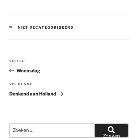
CATEGORIEËN
NIET GECATEGORISEERD
Bericht
Vorig
VORIGE
navigatie
bericht
Woensdag
Volgend
VOLGENDE
bericht
Denkend aan Holland
Zoeken
naar:
Zoeken