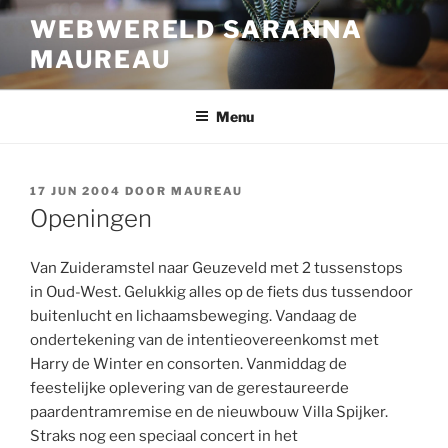
Ga
WEBWERELD SARANNA
naar
MAUREAU
de
inhoud
Menu
GEPLAATST
17 JUN 2004
DOOR
MAUREAU
OP
Openingen
Van Zuideramstel naar Geuzeveld met 2 tussenstops
in Oud-West. Gelukkig alles op de fiets dus tussendoor
buitenlucht en lichaamsbeweging. Vandaag de
ondertekening van de intentieovereenkomst met
Harry de Winter en consorten. Vanmiddag de
feestelijke oplevering van de gerestaureerde
paardentramremise en de nieuwbouw Villa Spijker.
Straks nog een speciaal concert in het