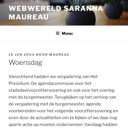
Ga
WEBWERELD SARANNA
naar
MAUREAU
de
inhoud
Menu
GEPLAATST
16 JUN 2004
DOOR
MAUREAU
OP
Woensdag
Vanochtend hadden we vergadering van Het
Presidium. De agendacommssie voor het
stadsdeelvoorzittersoverleg en ook voor het overleg
met de burgemeester. Terugkijken op het verloop van
de vergadering met de burgemeester, agenda
voorbereiden voor het volgende voorzittersoverleg en
even door de actualiteiten om te kijken of we daar nog
aparte actie op moeten ondernemen. Vandaag hadden