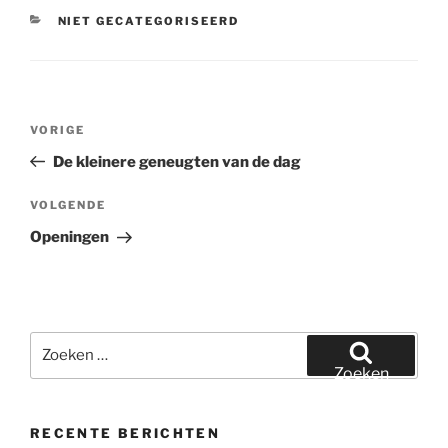
CATEGORIEËN
NIET GECATEGORISEERD
Bericht
Vorig
VORIGE
navigatie
bericht
De kleinere geneugten van de dag
Volgend
VOLGENDE
bericht
Openingen
Zoeken
naar:
Zoeken
RECENTE BERICHTEN