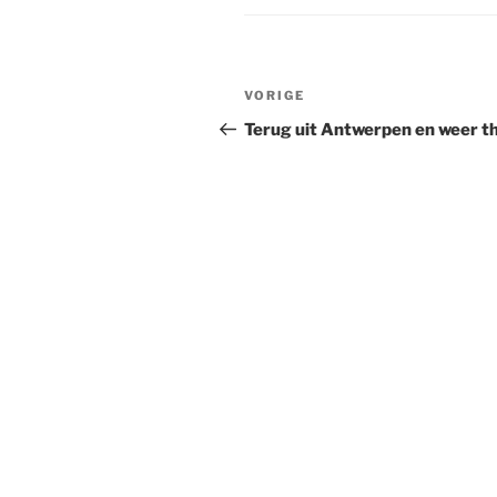
Bericht
Vorig
VORIGE
navigatie
bericht
Terug uit Antwerpen en weer t