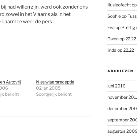
illusieofecht
o
bij had willen zijn, werd ook zonder ons
d zowel in het Vlaams als in het
Sophie
op
Tuss
e daarmee weer de pers.
Eva
op
Prettig 
Gwen
op
22.22
linda
op
22.22
ARCHIEVEN
en Autovrij
Nieuwjaarsreceptie
juni 2016
2006
02 jan 2005
jk bericht
Soortgelijk bericht
november 201
december 20
september 20
augustus 200