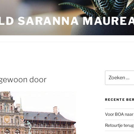
LD SARANNA MAURE
Zoeken
 gewoon door
naar:
RECENTE BE
Voor BOA naar 
Retourtje teru