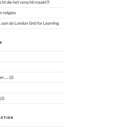
cht die het verschil maakt?!
n religies
aan de London Grid for Learning
N
er…..
(2)
(2)
ACTIES