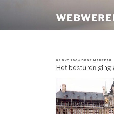
Ga
naar
WEBWERE
de
inhoud
GEPLAATST
03 OKT 2004
DOOR
MAUREAU
OP
Het besturen ging