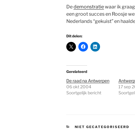
De
demonstratie
waar ik graag 
een groot succes en Roosje wer
Nederlands “gekuist” en haald
Dit delen:
Gerelateerd
De raad na Antwerpen
Antwerp
06 okt 2004
17 sep 
Soortgelijk bericht
Soortgeli
CATEGORIEËN
NIET GECATEGORISEERD