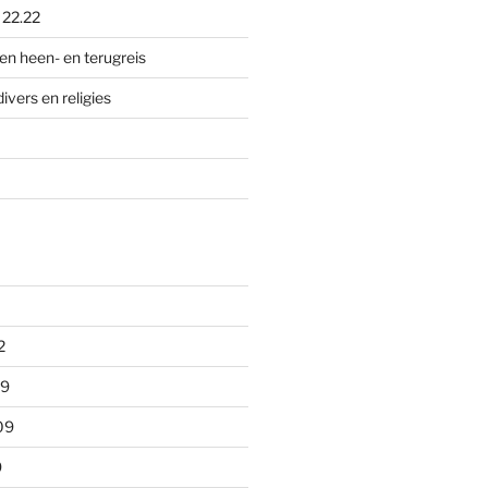
p
22.22
en heen- en terugreis
divers en religies
2
09
09
9