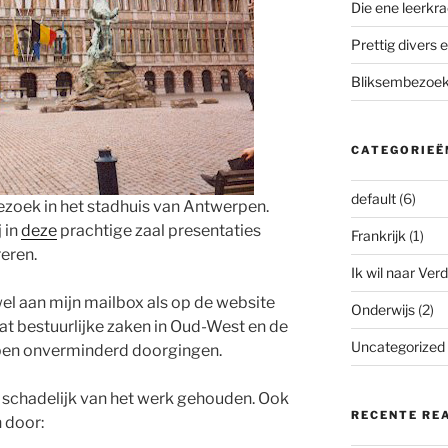
Die ene leerkra
Prettig divers e
Bliksembezoek 
CATEGORIEË
default
(6)
ezoek in het stadhuis van Antwerpen.
 in
deze
prachtige zaal presentaties
Frankrijk
(1)
eren.
Ik wil naar Verd
el aan mijn mailbox als op de website
Onderwijs
(2)
 bestuurlijke zaken in Oud-West en de
Uncategorized
pen onverminderd doorgingen.
schadelijk van het werk gehouden. Ook
RECENTE RE
 door: