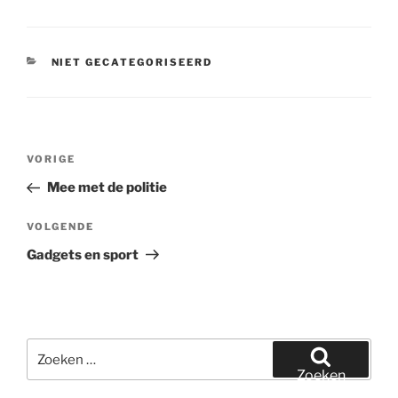
CATEGORIEËN
NIET GECATEGORISEERD
Bericht
Vorig
VORIGE
navigatie
bericht
Mee met de politie
Volgend
VOLGENDE
bericht
Gadgets en sport
Zoeken
naar:
Zoeken