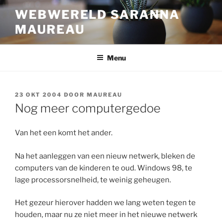
Ga
WEBWERELD SARANNA
naar
MAUREAU
de
inhoud
Menu
GEPLAATST
23 OKT 2004
DOOR
MAUREAU
OP
Nog meer computergedoe
Van het een komt het ander.
Na het aanleggen van een nieuw netwerk, bleken de
computers van de kinderen te oud. Windows 98, te
lage processorsnelheid, te weinig geheugen.
Het gezeur hierover hadden we lang weten tegen te
houden, maar nu ze niet meer in het nieuwe netwerk