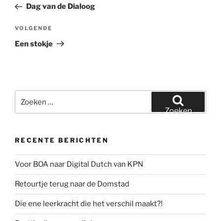
bericht
Dag van de Dialoog
Volgend
VOLGENDE
bericht
Een stokje
Zoeken
naar:
Zoeken
RECENTE BERICHTEN
Voor BOA naar Digital Dutch van KPN
Retourtje terug naar de Domstad
Die ene leerkracht die het verschil maakt?!