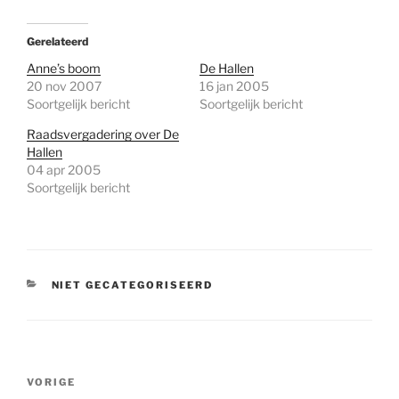
Gerelateerd
Anne’s boom
De Hallen
20 nov 2007
16 jan 2005
Soortgelijk bericht
Soortgelijk bericht
Raadsvergadering over De
Hallen
04 apr 2005
Soortgelijk bericht
CATEGORIEËN
NIET GECATEGORISEERD
Bericht
Vorig
VORIGE
navigatie