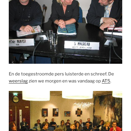
En de toegestroomde pers luisterde en schreef. De
weerslag
zien we morgen en was vandaag op
AT5
.