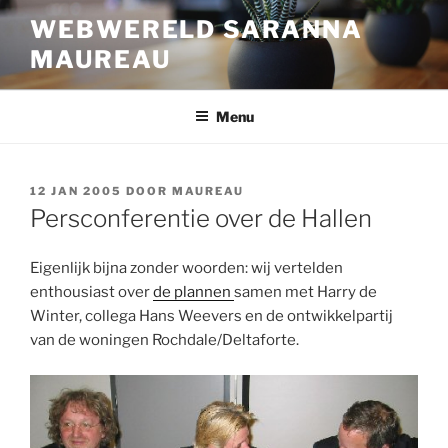
Ga
WEBWERELD SARANNA
naar
MAUREAU
de
inhoud
Menu
GEPLAATST
12 JAN 2005
DOOR
MAUREAU
OP
Persconferentie over de Hallen
Eigenlijk bijna zonder woorden: wij vertelden
enthousiast over
de plannen
samen met Harry de
Winter, collega Hans Weevers en de ontwikkelpartij
van de woningen Rochdale/Deltaforte.