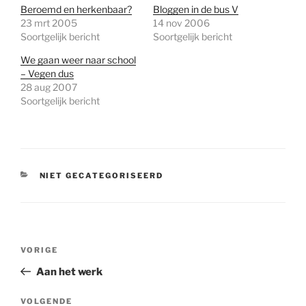
Beroemd en herkenbaar?
Bloggen in de bus V
23 mrt 2005
14 nov 2006
Soortgelijk bericht
Soortgelijk bericht
We gaan weer naar school
– Vegen dus
28 aug 2007
Soortgelijk bericht
CATEGORIEËN
NIET GECATEGORISEERD
Bericht
Vorig
VORIGE
navigatie
bericht
Aan het werk
Volgend
VOLGENDE