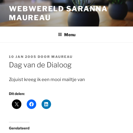
Ga
WEBWERELD SARANNA
naar
MAUREAU
de
inhoud
Menu
GEPLAATST
10 JAN 2005
DOOR
MAUREAU
OP
Dag van de Dialoog
Zojuist kreeg ik een mooi mailtje van
Dit delen:
Gerelateerd