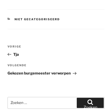
CATEGORIEËN
NIET GECATEGORISEERD
Bericht
Vorig
VORIGE
navigatie
bericht
Tja
Volgend
VOLGENDE
bericht
Gekozen burgemeester verworpen
Zoeken
naar:
Zoeken