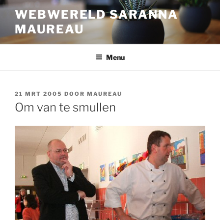
Ga
WEBWERELD SARANNA
naar
MAUREAU
de
inhoud
Menu
GEPLAATST
21 MRT 2005
DOOR
MAUREAU
OP
Om van te smullen