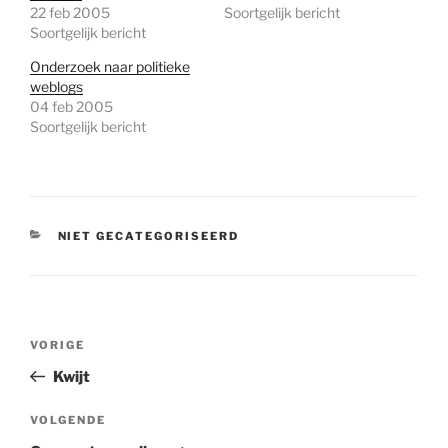
22 feb 2005
Soortgelijk bericht
Soortgelijk bericht
Onderzoek naar politieke
weblogs
04 feb 2005
Soortgelijk bericht
CATEGORIEËN
NIET GECATEGORISEERD
Bericht
Vorig
VORIGE
navigatie
bericht
Kwijt
Volgend
VOLGENDE
bericht