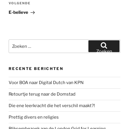
Volgend
VOLGENDE
bericht
E-believe
Zoeken
naar:
Zoeken
RECENTE BERICHTEN
Voor BOA naar Digital Dutch van KPN
Retourtje terug naar de Domstad
Die ene leerkracht die het verschil maakt?!
Prettig divers en religies
Bliksembezoek aan de London Grid for Learning