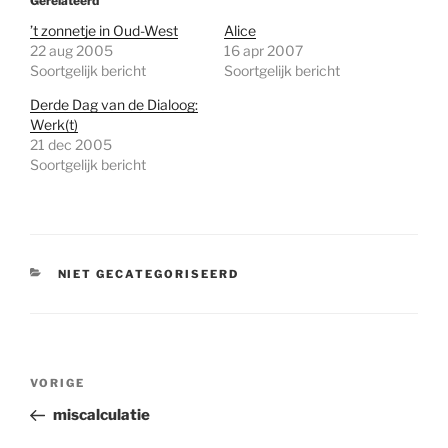
Gerelateerd
’t zonnetje in Oud-West
Alice
22 aug 2005
16 apr 2007
Soortgelijk bericht
Soortgelijk bericht
Derde Dag van de Dialoog:
Werk(t)
21 dec 2005
Soortgelijk bericht
CATEGORIEËN
NIET GECATEGORISEERD
Bericht
Vorig
VORIGE
navigatie
bericht
miscalculatie