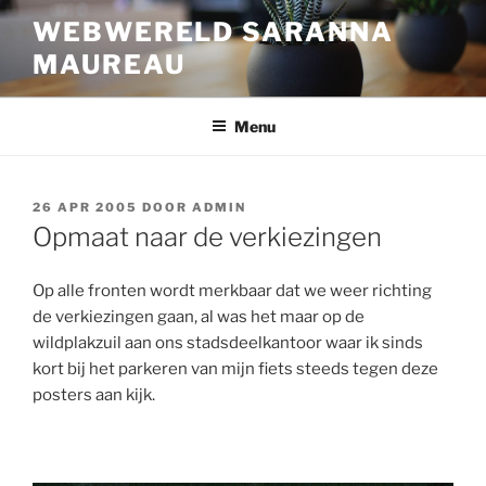
Ga
WEBWERELD SARANNA
naar
MAUREAU
de
inhoud
Menu
GEPLAATST
26 APR 2005
DOOR
ADMIN
OP
Opmaat naar de verkiezingen
Op alle fronten wordt merkbaar dat we weer richting
de verkiezingen gaan, al was het maar op de
wildplakzuil aan ons stadsdeelkantoor waar ik sinds
kort bij het parkeren van mijn fiets steeds tegen deze
posters aan kijk.