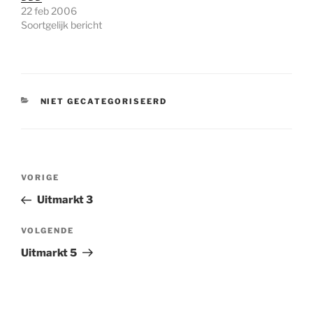
22 feb 2006
Soortgelijk bericht
CATEGORIEËN
NIET GECATEGORISEERD
Bericht
Vorig
VORIGE
navigatie
bericht
Uitmarkt 3
Volgend
VOLGENDE
bericht
Uitmarkt 5