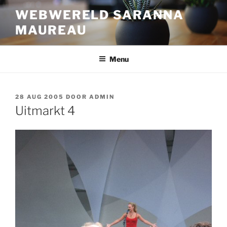
Ga
WEBWERELD SARANNA
naar
MAUREAU
de
inhoud
Menu
GEPLAATST
28 AUG 2005
DOOR
ADMIN
OP
Uitmarkt 4