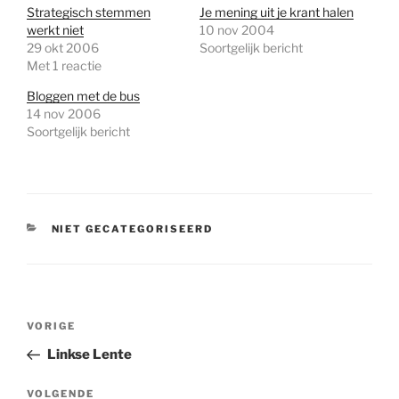
Strategisch stemmen
Je mening uit je krant halen
werkt niet
10 nov 2004
29 okt 2006
Soortgelijk bericht
Met 1 reactie
Bloggen met de bus
14 nov 2006
Soortgelijk bericht
CATEGORIEËN
NIET GECATEGORISEERD
Bericht
Vorig
VORIGE
navigatie
bericht
Linkse Lente
Volgend
VOLGENDE