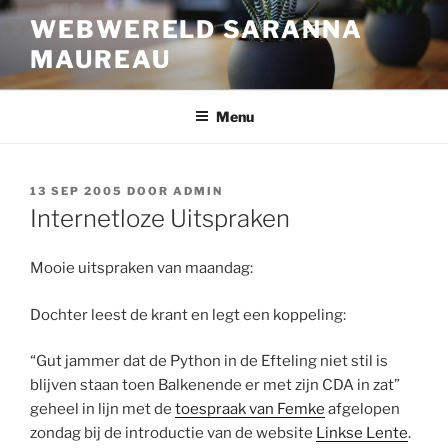
Ga
WEBWERELD SARANNA
naar
MAUREAU
de
inhoud
Menu
GEPLAATST
13 SEP 2005
DOOR
ADMIN
OP
Internetloze Uitspraken
Mooie uitspraken van maandag:
Dochter leest de krant en legt een koppeling:
“Gut jammer dat de Python in de Efteling niet stil is
blijven staan toen Balkenende er met zijn CDA in zat”
geheel in lijn met de
toespraak van Femke
afgelopen
zondag bij de introductie van de website
Linkse Lente
.