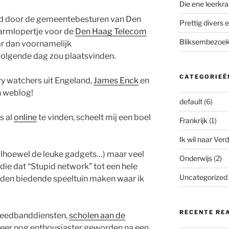
Die ene leerkra
d door de gemeentebesturen van Den
Prettig divers e
armlopertje voor de
Den Haag Telecom
Bliksembezoek 
ar dan voornamelijk
olgende dag zou plaatsvinden.
CATEGORIEË
ry watchers uit Engeland,
James Enck
en
n weblog!
default
(6)
s al
online
te vinden, scheelt mij een boel
Frankrijk
(1)
Ik wil naar Verd
lhoewel de leuke gadgets…) maar veel
Onderwijs
(2)
die dat “Stupid network” tot een hele
Uncategorized
heden biedende speeltuin maken waar ik
RECENTE RE
breedbanddiensten,
scholen aan de
 weer nog enthousiaster geworden na een