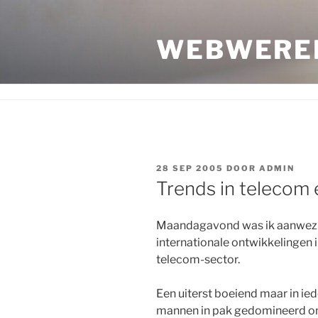
Ga
naar
WEBWERE
de
inhoud
GEPLAATST
28 SEP 2005
DOOR
ADMIN
OP
Trends in telecom
Maandagavond was ik aanwezig
internationale ontwikkelingen 
telecom-sector.
Een uiterst boeiend maar in ied
mannen in pak gedomineerd o