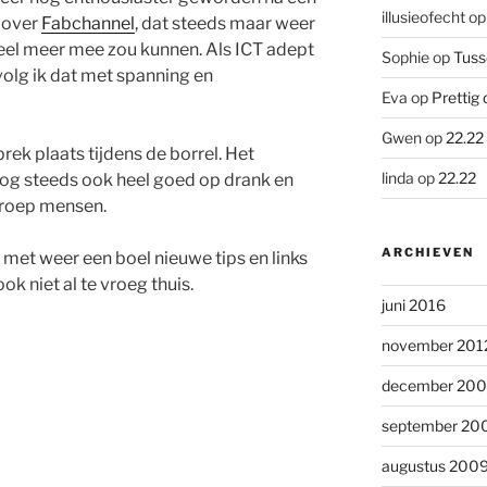
illusieofecht
o
 over
Fabchannel
, dat steeds maar weer
eel meer mee zou kunnen. Als ICT adept
Sophie
op
Tuss
volg ik dat met spanning en
Eva
op
Prettig 
Gwen
op
22.22
prek plaats tijdens de borrel. Het
linda
op
22.22
nog steeds ook heel goed op drank en
groep mensen.
ARCHIEVEN
 met weer een boel nieuwe tips en links
ok niet al te vroeg thuis.
juni 2016
november 201
december 20
september 20
augustus 200