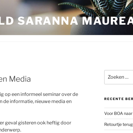
LD SARANNA MAURE
Zoeken
 en Media
naar:
 op een informeel seminar over de
RECENTE BE
in de informatie, nieuwe media en
Voor BOA naar 
er geval gisteren ook heftig door
Retourtje teru
nderwerp.