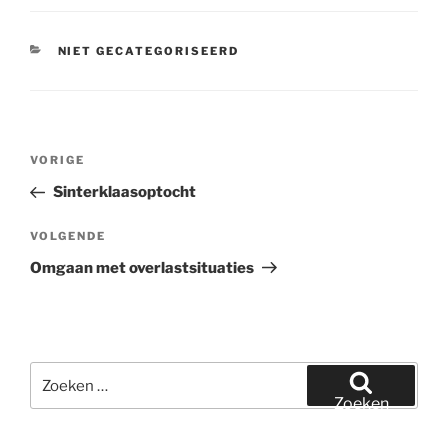
CATEGORIEËN
NIET GECATEGORISEERD
Bericht
Vorig
VORIGE
navigatie
bericht
Sinterklaasoptocht
Volgend
VOLGENDE
bericht
Omgaan met overlastsituaties
Zoeken
naar:
Zoeken