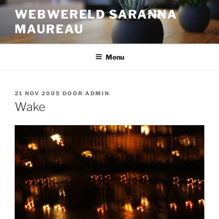
Ga
WEBWERELD SARANNA
naar
MAUREAU
de
inhoud
Menu
GEPLAATST
21 NOV 2005
DOOR
ADMIN
OP
Wake