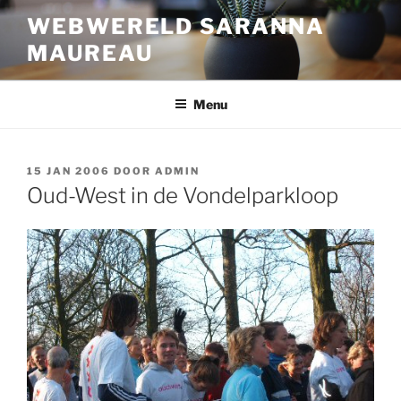
Ga
WEBWERELD SARANNA
naar
MAUREAU
de
inhoud
Menu
GEPLAATST
15 JAN 2006
DOOR
ADMIN
OP
Oud-West in de Vondelparkloop