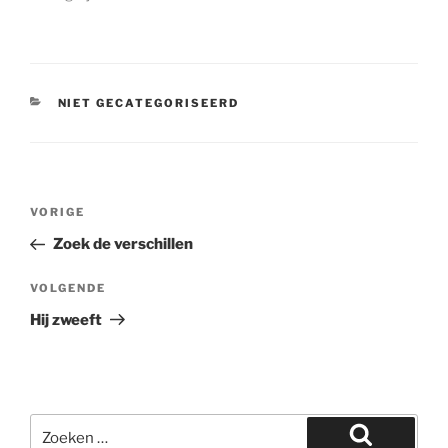
CATEGORIEËN
NIET GECATEGORISEERD
Bericht
Vorig
VORIGE
navigatie
bericht
Zoek de verschillen
Volgend
VOLGENDE
bericht
Hij zweeft
Zoeken