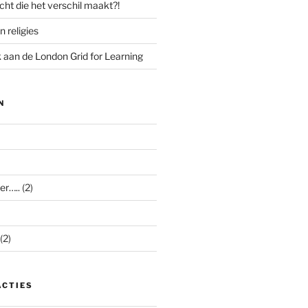
cht die het verschil maakt?!
n religies
aan de London Grid for Learning
N
er…..
(2)
(2)
ACTIES