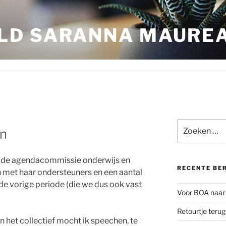
LD SARANNA MAURE
Zoeken
en
naar:
t de agendacommissie onderwijs en
RECENTE BE
met haar ondersteuners en een aantal
 de vorige periode (die we dus ook vast
Voor BOA naar 
Retourtje teru
n het collectief mocht ik speechen, te