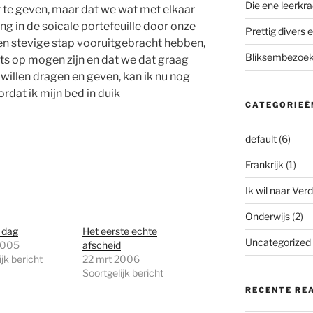
Die ene leerkra
r te geven, maar dat we wat met elkaar
 in de soicale portefeuille door onze
Prettig divers e
n stevige stap vooruitgebracht hebben,
Bliksembezoek 
ots op mogen zijn en dat we dat graag
willen dragen en geven, kan ik nu nog
rdat ik mijn bed in duik
CATEGORIEË
default
(6)
Frankrijk
(1)
Ik wil naar Verd
Onderwijs
(2)
 dag
Het eerste echte
Uncategorized
2005
afscheid
jk bericht
22 mrt 2006
Soortgelijk bericht
RECENTE RE