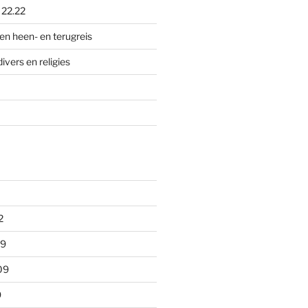
p
22.22
en heen- en terugreis
divers en religies
2
09
09
9