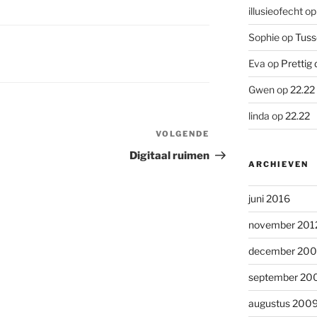
illusieofecht
o
Sophie
op
Tuss
Eva
op
Prettig 
Gwen
op
22.22
linda
op
22.22
VOLGENDE
Volgend
bericht
Digitaal ruimen
ARCHIEVEN
juni 2016
november 201
december 20
september 20
augustus 200