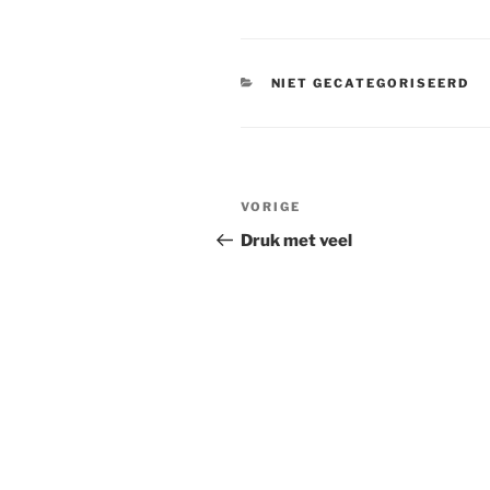
CATEGORIEËN
NIET GECATEGORISEERD
Bericht
Vorig
VORIGE
navigatie
bericht
Druk met veel