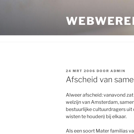
Ga
naar
WEBWERE
de
inhoud
GEPLAATST
24 MRT 2006
DOOR
ADMIN
OP
Afscheid van sam
Alweer afscheid: vanavond za
welzijn van Amsterdam, samen 
bestuurlijke cultuurdragers uit
wisten te houden) bij elkaar.
Als een soort Mater familias va