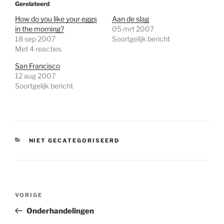
Gerelateerd
How do you like your eggs
Aan de slag
in the morning?
05 mrt 2007
18 sep 2007
Soortgelijk bericht
Met 4 reacties
San Francisco
12 aug 2007
Soortgelijk bericht
CATEGORIEËN
NIET GECATEGORISEERD
Bericht
Vorig
VORIGE
navigatie
bericht
Onderhandelingen