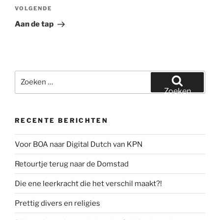
Volgend
VOLGENDE
bericht
Aan de tap
Zoeken
naar:
Zoeken
RECENTE BERICHTEN
Voor BOA naar Digital Dutch van KPN
Retourtje terug naar de Domstad
Die ene leerkracht die het verschil maakt?!
Prettig divers en religies