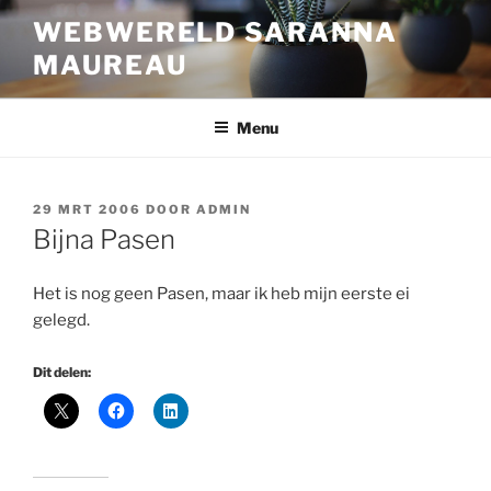
Ga
WEBWERELD SARANNA
naar
MAUREAU
de
inhoud
Menu
GEPLAATST
29 MRT 2006
DOOR
ADMIN
OP
Bijna Pasen
Het is nog geen Pasen, maar ik heb mijn eerste ei
gelegd.
Dit delen: