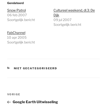
Gerelateerd
Snow Patrol
Cultureel weekend, dl.3: De
06 feb 2007
Dijk
Soortgelijk bericht
09 jul 2007
Soortgelijk bericht
FabChannel
10 apr 2005
Soortgelijk bericht
CATEGORIEËN
NIET GECATEGORISEERD
Bericht
Vorig
VORIGE
navigatie
bericht
Google Earth Uitwisseling