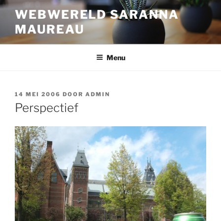
Ga
WEBWERELD SARANNA
naar
MAUREAU
de
inhoud
Menu
GEPLAATST
14 MEI 2006
DOOR
ADMIN
OP
Perspectief