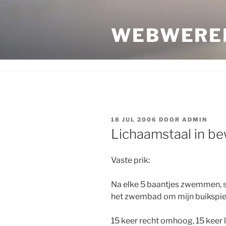
Ga
naar
WEBWERE
de
inhoud
GEPLAATST
18 JUL 2006
DOOR
ADMIN
OP
Lichaamstaal in b
Vaste prik:
Na elke 5 baantjes zwemmen, sl
het zwembad om mijn buikspier
15 keer recht omhoog, 15 keer l