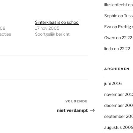
illusieofecht
o
Sophie
op
Tuss
Sinterklaas is op school
Eva
op
Prettig 
008
17 nov 2005
acties
Soortgelijk bericht
Gwen
op
22.22
linda
op
22.22
ARCHIEVEN
juni 2016
november 201
VOLGENDE
Volgend
december 20
bericht
niet verdampt
september 20
augustus 200