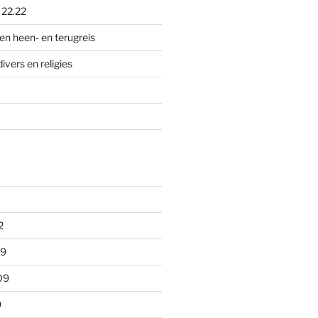
p
22.22
en heen- en terugreis
divers en religies
2
09
09
9