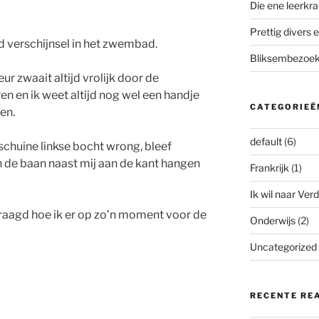
Die ene leerkra
Prettig divers e
d verschijnsel in het zwembad.
Bliksembezoek 
r zwaait altijd vrolijk door de
ren en ik weet altijd nog wel een handje
CATEGORIEË
en.
default
(6)
 schuine linkse bocht wrong, bleef
 de baan naast mij aan de kant hangen
Frankrijk
(1)
Ik wil naar Verd
raagd hoe ik er op zo’n moment voor de
Onderwijs
(2)
Uncategorized
RECENTE RE