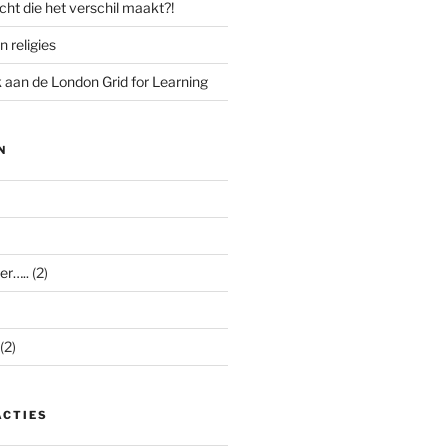
cht die het verschil maakt?!
n religies
aan de London Grid for Learning
N
er…..
(2)
(2)
ACTIES