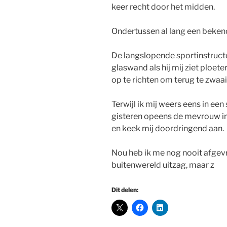
keer recht door het midden.
Ondertussen al lang een beken
De langslopende sportinstructeu
glaswand als hij mij ziet ploete
op te richten om terug te zwaai
Terwijl ik mij weers eens in een
gisteren opeens de mevrouw in
en keek mij doordringend aan.
Nou heb ik me nog nooit afgev
buitenwereld uitzag, maar z
Dit delen: