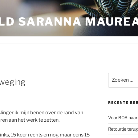
LD SARANNA MAURE
Zoeken
eweging
naar:
RECENTE BE
inger ik mijn benen over de rand van
Voor BOA naar 
en aan het werk te zetten.
Retourtje teru
inks, 15 keer rechts en nog maar eens 15