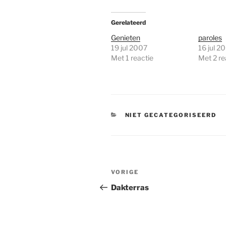
Gerelateerd
Genieten
paroles
19 jul 2007
16 jul 2
Met 1 reactie
Met 2 re
CATEGORIEËN
NIET GECATEGORISEERD
Bericht
Vorig
VORIGE
navigatie
bericht
Dakterras