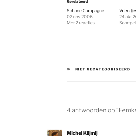
Gerelateerd
Schone Campagne
Vriendj
02 nov 2006
24 okt 
Met 2 reacties
Soortgeli
CATEGORIEËN
NIET GECATEGORISEERD
4 antwoorden op “Femk
Michel Klijmij