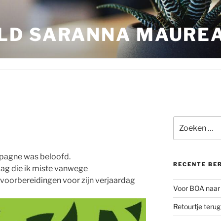
LD SARANNA MAURE
Zoeken
naar:
pagne was beloofd.
RECENTE BE
g die ik miste vanwege
oorbereidingen voor zijn verjaardag
Voor BOA naar 
Retourtje teru