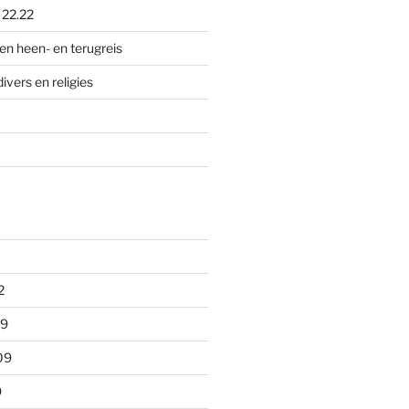
p
22.22
en heen- en terugreis
divers en religies
2
09
09
9