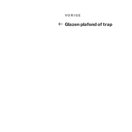
Bericht
Vorig
VORIGE
navigatie
bericht
Glazen plafond of trap