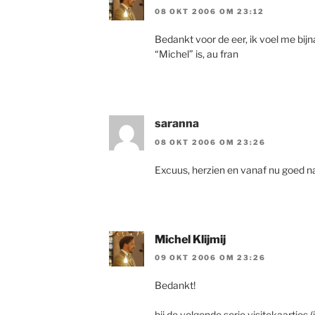
08 OKT 2006 OM 23:12
Bedankt voor de eer, ik voel me bij
“Michel” is, au fran
saranna
08 OKT 2006 OM 23:26
Excuus, herzien en vanaf nu goed nat
Michel Klijmij
09 OKT 2006 OM 23:26
Bedankt!
bij de volgende serie visitekaartjes