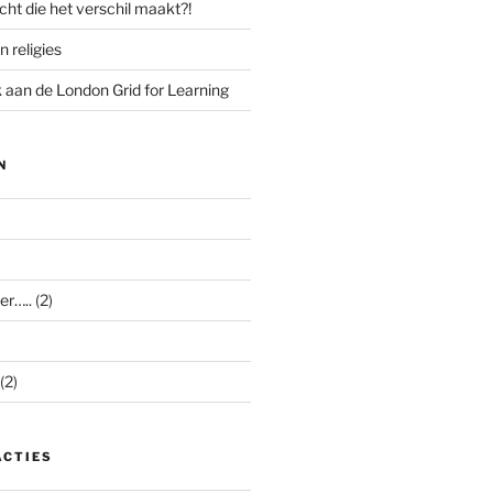
cht die het verschil maakt?!
n religies
aan de London Grid for Learning
N
er…..
(2)
(2)
ACTIES