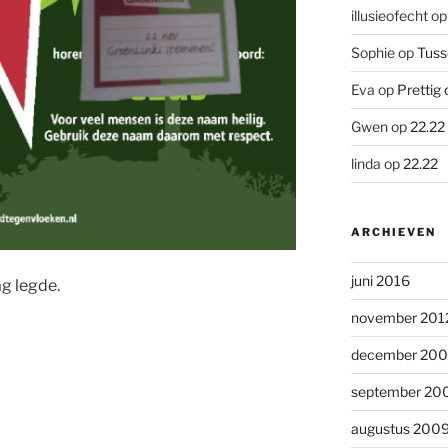
illusieofecht
o
Sophie
op
Tuss
Eva
op
Prettig 
Gwen
op
22.22
linda
op
22.22
ARCHIEVEN
juni 2016
ag legde.
november 201
december 20
september 20
augustus 200