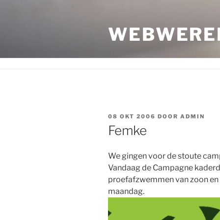
Ga
naar
WEBWERE
de
inhoud
GEPLAATST
08 OKT 2006
DOOR
ADMIN
OP
Femke
We gingen voor de stoute cam
Vandaag de Campagne kaderda
proefafzwemmen van zoon en v
maandag.