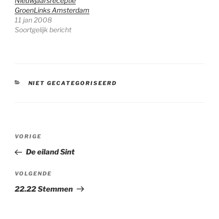
Nieuwjaarsreceptie
GroenLinks Amsterdam
11 jan 2008
Soortgelijk bericht
CATEGORIEËN
NIET GECATEGORISEERD
Bericht
Vorig
VORIGE
navigatie
bericht
De eiland Sint
Volgend
VOLGENDE
bericht
22.22 Stemmen