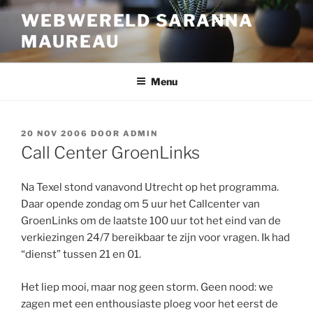
Ga
WEBWERELD SARANNA
naar
MAUREAU
de
inhoud
Menu
GEPLAATST
20 NOV 2006
DOOR
ADMIN
OP
Call Center GroenLinks
Na Texel stond vanavond Utrecht op het programma.
Daar opende zondag om 5 uur het Callcenter van
GroenLinks om de laatste 100 uur tot het eind van de
verkiezingen 24/7 bereikbaar te zijn voor vragen. Ik had
“dienst” tussen 21 en 01.
Het liep mooi, maar nog geen storm. Geen nood: we
zagen met een enthousiaste ploeg voor het eerst de