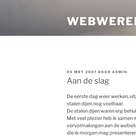
Ga
naar
WEBWERE
de
inhoud
GEPLAATST
05 MRT 2007
DOOR
ADMIN
OP
Aan de slag
De eerste dag weer werken, uitg
stalen dijen nog voelbaar.
De stalen dijen waren erg beh
Met veel plezier heb ik samen 
vervolmakingen aan de website
die ik morgen mag presenteren