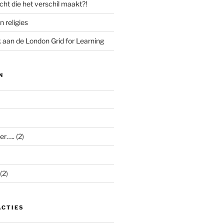
cht die het verschil maakt?!
n religies
aan de London Grid for Learning
N
er…..
(2)
(2)
ACTIES