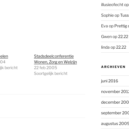
illusieofecht
o
Sophie
op
Tuss
Eva
op
Prettig 
Gwen
op
22.22
linda
op
22.22
Delen
Stadsdeelconferentie
004
Wonen, Zorg en Welzijn
ARCHIEVEN
jk bericht
22 feb 2005
Soortgelijk bericht
juni 2016
november 201
december 20
september 20
augustus 200