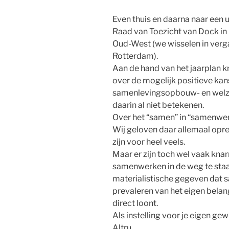
Even thuis en daarna naar een
Raad van Toezicht van Dock i
Oud-West (we wisselen in ver
Rotterdam).
Aan de hand van het jaarplan k
over de mogelijk positieve ka
samenlevingsopbouw- en welzi
daarin al niet betekenen.
Over het “samen” in “samenwer
Wij geloven daar allemaal opr
zijn voor heel veels.
Maar er zijn toch wel vaak kna
samenwerken in de weg te staa
materialistische gegeven dat 
prevaleren van het eigen belang 
direct loont.
Als instelling voor je eigen g
Altru