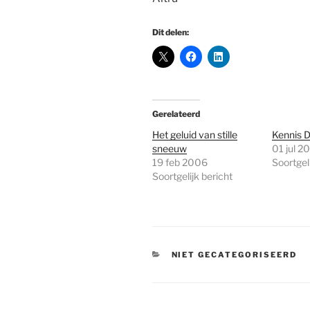
Dit delen:
Gerelateerd
Het geluid van stille
Kennis 
sneeuw
01 jul 2
19 feb 2006
Soortgeli
Soortgelijk bericht
CATEGORIEËN
NIET GECATEGORISEERD