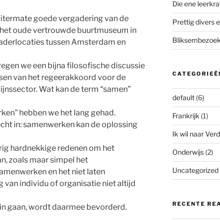
Die ene leerkra
 uitermate goede vergadering van de
Prettig divers e
n het oude vertrouwde buurtmuseum in
Bliksembezoek 
gaderlocaties tussen Amsterdam en
regen we een bijna filosofische discussie
CATEGORIEË
nsen van het regeerakkoord voor de
jnssector. Wat kan de term “samen”
default
(6)
ken” hebben we het lang gehad.
Frankrijk
(1)
echt in: samenwerken kan de oplossing
Ik wil naar Verd
rrig hardnekkige redenen om het
Onderwijs
(2)
n, zoals maar simpel het
Uncategorized
samenwerken en het niet laten
van individu of organisatie niet altijd
RECENTE RE
ewin gaan, wordt daarmee bevorderd.