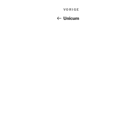
Bericht
Vorig
VORIGE
navigatie
bericht
Unicum