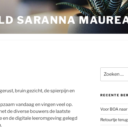
LD SARANNA MAURE
Zoeken
naar:
erust, bruin gezicht, de spierpijn en
RECENTE BE
ulpzaam vandaag en vingen veel op.
Voor BOA naar 
met de diverse bouwers de laatste
 en de digitale leeromgeving gelegd
Retourtje teru
.