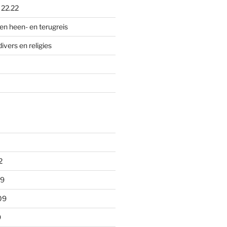
p
22.22
en heen- en terugreis
divers en religies
2
09
09
9