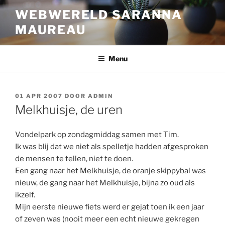
Ga
WEBWERELD SARANNA
naar
MAUREAU
de
inhoud
Menu
GEPLAATST
01 APR 2007
DOOR
ADMIN
OP
Melkhuisje, de uren
Vondelpark op zondagmiddag samen met Tim.
Ik was blij dat we niet als spelletje hadden afgesproken
de mensen te tellen, niet te doen.
Een gang naar het Melkhuisje, de oranje skippybal was
nieuw, de gang naar het Melkhuisje, bijna zo oud als
ikzelf.
Mijn eerste nieuwe fiets werd er gejat toen ik een jaar
of zeven was (nooit meer een echt nieuwe gekregen