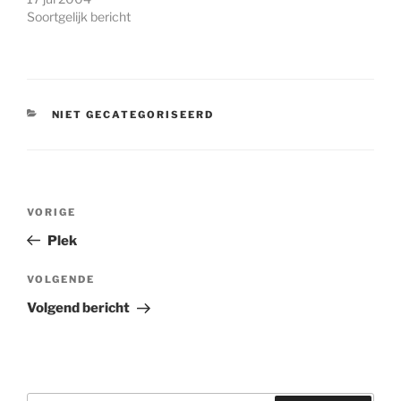
Soortgelijk bericht
CATEGORIEËN
NIET GECATEGORISEERD
Bericht
Vorig
VORIGE
navigatie
bericht
Plek
Volgend
VOLGENDE
bericht
Volgend bericht