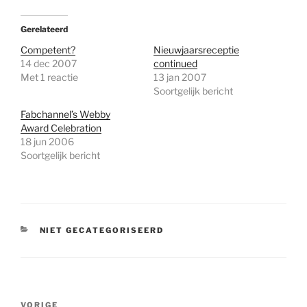
Gerelateerd
Competent?
Nieuwjaarsreceptie
14 dec 2007
continued
Met 1 reactie
13 jan 2007
Soortgelijk bericht
Fabchannel’s Webby
Award Celebration
18 jun 2006
Soortgelijk bericht
CATEGORIEËN
NIET GECATEGORISEERD
Bericht
Vorig
VORIGE