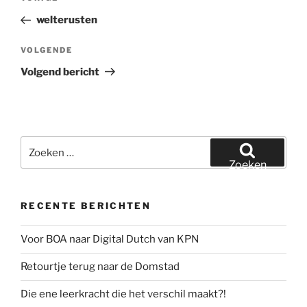
navigatie
bericht
welterusten
Volgend
VOLGENDE
bericht
Volgend bericht
Zoeken
naar:
Zoeken
RECENTE BERICHTEN
Voor BOA naar Digital Dutch van KPN
Retourtje terug naar de Domstad
Die ene leerkracht die het verschil maakt?!