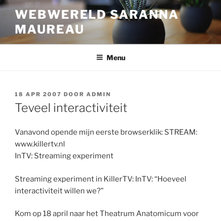
Ga
WEBWERELD SARANNA
naar
MAUREAU
de
inhoud
Menu
GEPLAATST
18 APR 2007
DOOR
ADMIN
OP
Teveel interactiviteit
Vanavond opende mijn eerste browserklik: STREAM:
www.killertv.nl
InTV: Streaming experiment
Streaming experiment in KillerTV: InTV: “Hoeveel
interactiviteit willen we?”
Kom op 18 april naar het Theatrum Anatomicum voor