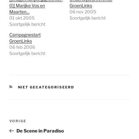
0]] Marijke Vos en
GroenLinks
Maarten…
06 nov 2005
01 okt 2005
Soortgelijk bericht
Soortgelijk bericht
Campagnestart
GroenLinks
06 feb 2006
Soortgelijk bericht
CATEGORIEËN
NIET GECATEGORISEERD
Bericht
Vorig
VORIGE
navigatie
bericht
De Scene in Paradiso