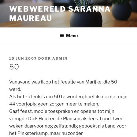
Ga
WEBWERELD SARANNA
naar
MAUREAU
de
inhoud
Menu
GEPLAATST
10 JUN 2007
DOOR
ADMIN
OP
50
Vanavond was ik op het feestje van Marijke, die 50
werd.
Als het zo leuk is om 50 te worden, hoef ik me met mijn
44 voorlopig geen zorgen meer te maken.
Gaaf feest, mooie toespraken en opeens tot mijn
vreugde Dick Hout en de Planken als feestband, twee
weken daarvoor nog zelfstandig geboekt als band voor
het Pinksterkamp, maar nu zonder