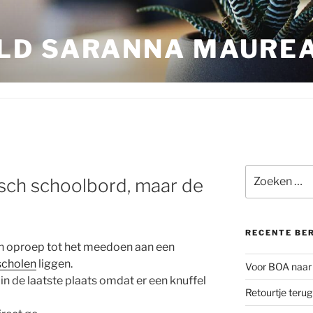
LD SARANNA MAURE
Zoeken
nisch schoolbord, maar de
naar:
RECENTE BE
en oproep tot het meedoen aan een
scholen
liggen.
Voor BOA naar 
 in de laatste plaats omdat er een knuffel
Retourtje teru