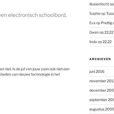
illusieofecht
o
Sophie
op
Tuss
een electronisch schoolbord,
Eva
op
Prettig 
Gwen
op
22.22
linda
op
22.22
ARCHIEVEN
en niet. Is de juf van jouw zoon ook niet een
juni 2016
jkheden van nieuwe technologie in het
november 201
december 20
september 20
augustus 200