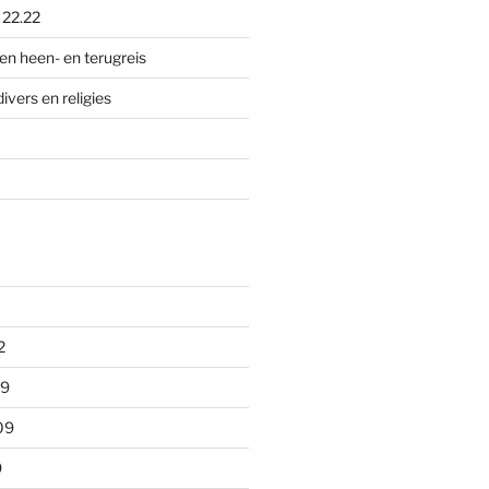
p
22.22
en heen- en terugreis
divers en religies
2
09
09
9