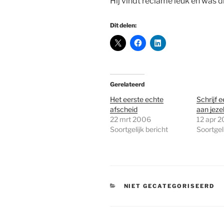
Hij vindt reclame leuk en was d
Dit delen:
Gerelateerd
Het eerste echte
Schrijf e
afscheid
aan jezel
22 mrt 2006
12 apr 
Soortgelijk bericht
Soortgeli
CATEGORIEËN
NIET GECATEGORISEERD