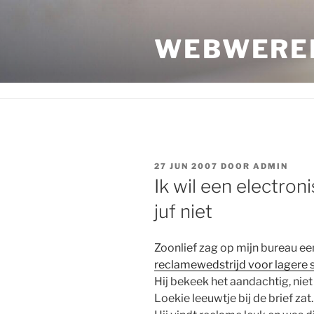
Ga
naar
WEBWERE
de
inhoud
GEPLAATST
27 JUN 2007
DOOR
ADMIN
OP
Ik wil een electro
juf niet
Zoonlief zag op mijn bureau e
reclamewedstrijd voor lagere 
Hij bekeek het aandachtig, niet
Loekie leeuwtje bij de brief zat.