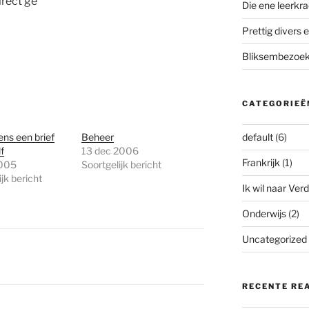
irect ge
Die ene leerkra
Prettig divers e
Bliksembezoek 
CATEGORIEË
ens een brief
Beheer
default
(6)
f
13 dec 2006
Frankrijk
(1)
2005
Soortgelijk bericht
jk bericht
Ik wil naar Verd
Onderwijs
(2)
Uncategorized
RECENTE RE