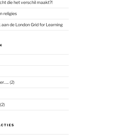
cht die het verschil maakt?!
n religies
aan de London Grid for Learning
N
er…..
(2)
(2)
ACTIES