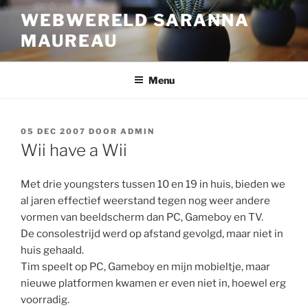
Ga
WEBWERELD SARANNA
naar
MAUREAU
de
inhoud
Menu
GEPLAATST
05 DEC 2007
DOOR
ADMIN
OP
Wii have a Wii
Met drie youngsters tussen 10 en 19 in huis, bieden we
al jaren effectief weerstand tegen nog weer andere
vormen van beeldscherm dan PC, Gameboy en TV.
De consolestrijd werd op afstand gevolgd, maar niet in
huis gehaald.
Tim speelt op PC, Gameboy en mijn mobieltje, maar
nieuwe platformen kwamen er even niet in, hoewel erg
voorradig.