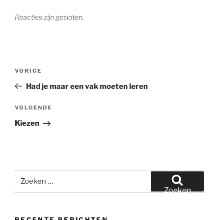
Reacties zijn gesloten.
Bericht
Vorig
VORIGE
navigatie
bericht
Had je maar een vak moeten leren
Volgend
VOLGENDE
bericht
Kiezen
Zoeken
naar:
Zoeken
RECENTE BERICHTEN