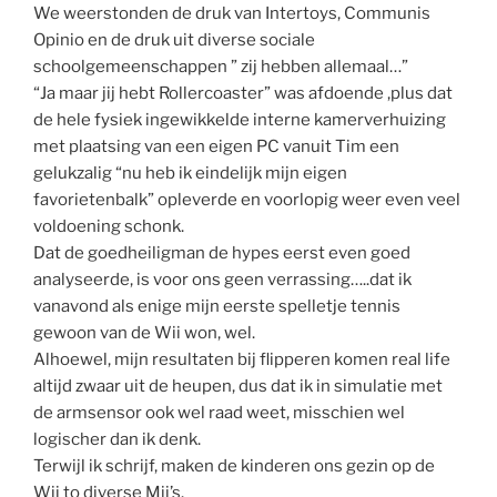
We weerstonden de druk van Intertoys, Communis
Opinio en de druk uit diverse sociale
schoolgemeenschappen ” zij hebben allemaal…”
“Ja maar jij hebt Rollercoaster” was afdoende ,plus dat
de hele fysiek ingewikkelde interne kamerverhuizing
met plaatsing van een eigen PC vanuit Tim een
gelukzalig “nu heb ik eindelijk mijn eigen
favorietenbalk” opleverde en voorlopig weer even veel
voldoening schonk.
Dat de goedheiligman de hypes eerst even goed
analyseerde, is voor ons geen verrassing…..dat ik
vanavond als enige mijn eerste spelletje tennis
gewoon van de Wii won, wel.
Alhoewel, mijn resultaten bij flipperen komen real life
altijd zwaar uit de heupen, dus dat ik in simulatie met
de armsensor ook wel raad weet, misschien wel
logischer dan ik denk.
Terwijl ik schrijf, maken de kinderen ons gezin op de
Wii to diverse Mii’s.