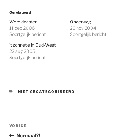
Gerelateerd
Wereldgasten
Onderweg
11 dec 2006
26 nov 2004
Soortgelijk bericht
Soortgelijk bericht
’t zonnetje in Oud-West
22 aug 2005
Soortgelijk bericht
CATEGORIEËN
NIET GECATEGORISEERD
Bericht
Vorig
VORIGE
navigatie
bericht
Normaal?!