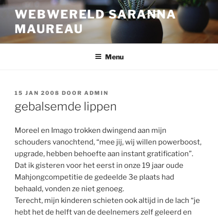
Ga
WEBWERELD SARANNA
naar
MAUREAU
de
inhoud
Menu
GEPLAATST
15 JAN 2008
DOOR
ADMIN
OP
gebalsemde lippen
Moreel en Imago trokken dwingend aan mijn
schouders vanochtend, “mee jij, wij willen powerboost,
upgrade, hebben behoefte aan instant gratification”.
Dat ik gisteren voor het eerst in onze 19 jaar oude
Mahjongcompetitie de gedeelde 3e plaats had
behaald, vonden ze niet genoeg.
Terecht, mijn kinderen schieten ook altijd in de lach “je
hebt het de helft van de deelnemers zelf geleerd en