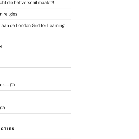
cht die het verschil maakt?!
n religies
aan de London Grid for Learning
N
er…..
(2)
(2)
ACTIES