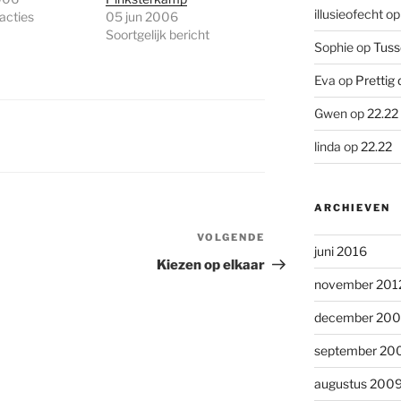
illusieofecht
o
acties
05 jun 2006
Soortgelijk bericht
Sophie
op
Tuss
Eva
op
Prettig 
Gwen
op
22.22
linda
op
22.22
ARCHIEVEN
VOLGENDE
Volgend
juni 2016
bericht
Kiezen op elkaar
november 201
december 20
september 20
augustus 200