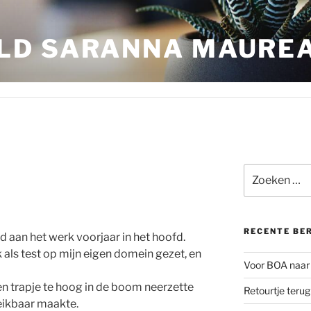
LD SARANNA MAURE
Zoeken
naar:
RECENTE BE
d aan het werk voorjaar in het hoofd.
als test op mijn eigen domein gezet, en
Voor BOA naar 
en trapje te hoog in de boom neerzette
Retourtje teru
eikbaar maakte.