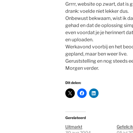
Grrrr, website op zwart, dat is g
drank: voelde niet lekker dus.
Onbewust bekwaam, wist ik dat 
gehad en dat de oplossing simp
even voordat je je herinnert d
en uploaden.
Werkavond voorbij en het beoo
gepland, maar ben weer live.
Geruststelling en nog steeds e
Morgen verder.
Dit delen:
Gerelateerd
Uitmarkt
Gefelici
30 aug 2004
05 jul 