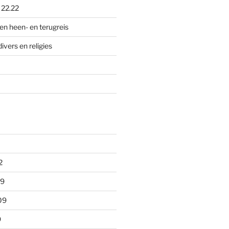
p
22.22
en heen- en terugreis
divers en religies
2
09
09
9