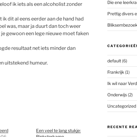
Die ene leerkra
eloof ik iets als een alcoholist zonder
Prettig divers e
ik dit al eens eerder aan de hand had
Bliksembezoek 
el was, maar ja duurt dan toch weer
at je gewoon een lege nieuwe moet faken
CATEGORIEË
gde resultaat net iets minder dan
default
(6)
en uitstekend humeur.
Frankrijk
(1)
Ik wil naar Verd
Onderwijs
(2)
Uncategorized
RECENTE RE
teerd
Een veel te lang stukje:
2006
Pinksterkamp