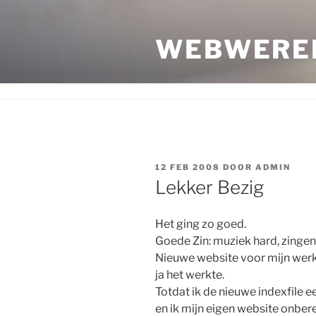
Ga
naar
WEBWERE
de
inhoud
GEPLAATST
12 FEB 2008
DOOR
ADMIN
OP
Lekker Bezig
Het ging zo goed.
Goede Zin: muziek hard, zingen
Nieuwe website voor mijn werk 
ja het werkte.
Totdat ik de nieuwe indexfile e
en ik mijn eigen website onber