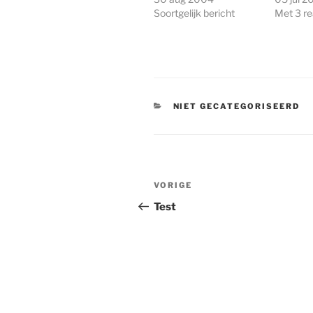
Soortgelijk bericht
Met 3 re
CATEGORIEËN
NIET GECATEGORISEERD
Bericht
Vorig
VORIGE
navigatie
bericht
Test