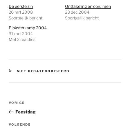
De eerste zin
Onttakeling en opruimen
26 mrt 2008
23 dec 2004
Soortgelijk bericht
Soortgelijk bericht
Pinksterkamp 2004
31 mei 2004
Met 2 reacties
CATEGORIEËN
NIET GECATEGORISEERD
Bericht
Vorig
VORIGE
navigatie
bericht
Feestdag
Volgend
VOLGENDE