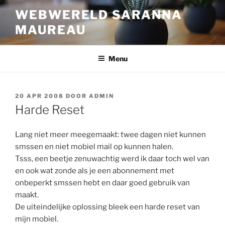
Ga
WEBWERELD SARANNA
naar
MAUREAU
de
inhoud
Menu
GEPLAATST
20 APR 2008
DOOR
ADMIN
OP
Harde Reset
Lang niet meer meegemaakt: twee dagen niet kunnen
smssen en niet mobiel mail op kunnen halen.
Tsss, een beetje zenuwachtig werd ik daar toch wel van
en ook wat zonde als je een abonnement met
onbeperkt smssen hebt en daar goed gebruik van
maakt.
De uiteindelijke oplossing bleek een harde reset van
mijn mobiel.