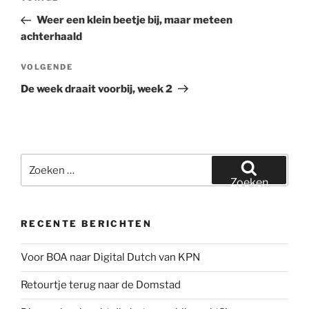
navigatie
bericht
Weer een klein beetje bij, maar meteen
achterhaald
Volgend
VOLGENDE
bericht
De week draait voorbij, week 2
Zoeken
naar:
Zoeken
RECENTE BERICHTEN
Voor BOA naar Digital Dutch van KPN
Retourtje terug naar de Domstad