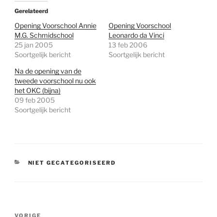
Gerelateerd
Opening Voorschool Annie
Opening Voorschool
M.G. Schmidschool
Leonardo da Vinci
25 jan 2005
13 feb 2006
Soortgelijk bericht
Soortgelijk bericht
Na de opening van de
tweede voorschool nu ook
het OKC (bijna)
09 feb 2005
Soortgelijk bericht
CATEGORIEËN
NIET GECATEGORISEERD
Bericht
Vorig
VORIGE