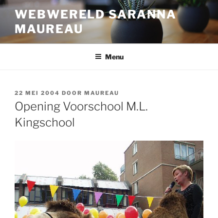
Ga
WEBWERELD SARANNA
naar
MAUREAU
de
inhoud
Menu
GEPLAATST
22 MEI 2004
DOOR
MAUREAU
OP
Opening Voorschool M.L.
Kingschool