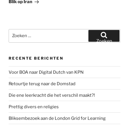
bericht
Blik op Iran
Zoeken
naar:
Zoeken
RECENTE BERICHTEN
Voor BOA naar Digital Dutch van KPN
Retourtje terug naar de Domstad
Die ene leerkracht die het verschil maakt?!
Prettig divers en religies
Bliksembezoek aan de London Grid for Learning