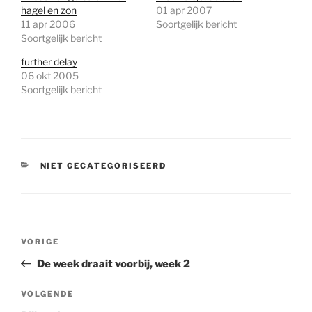
hagel en zon
01 apr 2007
11 apr 2006
Soortgelijk bericht
Soortgelijk bericht
further delay
06 okt 2005
Soortgelijk bericht
CATEGORIEËN
NIET GECATEGORISEERD
Bericht
Vorig
VORIGE
navigatie
bericht
De week draait voorbij, week 2
Volgend
VOLGENDE