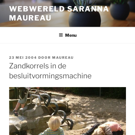
Ga
WEBWERELD SARANNA
naar
MAUREAU
de
inhoud
Menu
GEPLAATST
23 MEI 2004
DOOR
MAUREAU
OP
Zandkorrels in de
besluitvormingsmachine