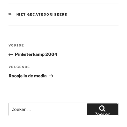
CATEGORIEËN
NIET GECATEGORISEERD
Bericht
Vorig
VORIGE
navigatie
bericht
Pinksterkamp 2004
Volgend
VOLGENDE
bericht
Roosje in de media
Zoeken
naar:
Zoeken